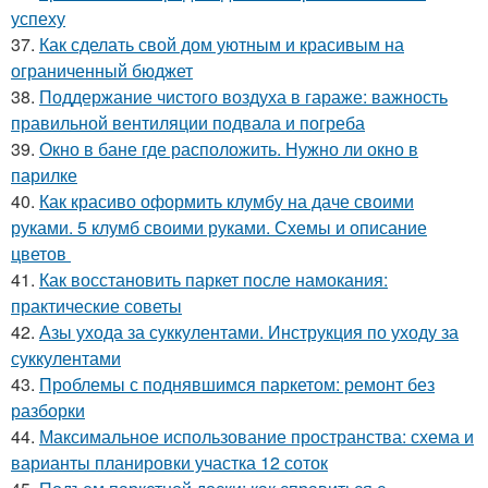
успеху
37.
Как сделать свой дом уютным и красивым на
ограниченный бюджет
38.
Поддержание чистого воздуха в гараже: важность
правильной вентиляции подвала и погреба
39.
Окно в бане где расположить. Нужно ли окно в
парилке
40.
Как красиво оформить клумбу на даче своими
руками. 5 клумб своими руками. Схемы и описание
цветов
41.
Как восстановить паркет после намокания:
практические советы
42.
Азы ухода за суккулентами. Инструкция по уходу за
суккулентами
43.
Проблемы с поднявшимся паркетом: ремонт без
разборки
44.
Максимальное использование пространства: схема и
варианты планировки участка 12 соток