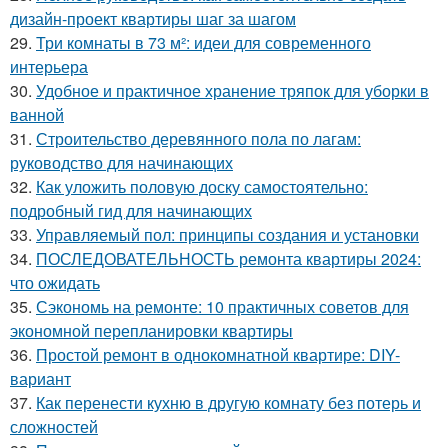
дизайн-проект квартиры шаг за шагом
29.
Три комнаты в 73 м²: идеи для современного
интерьера
30.
Удобное и практичное хранение тряпок для уборки в
ванной
31.
Строительство деревянного пола по лагам:
руководство для начинающих
32.
Как уложить половую доску самостоятельно:
подробный гид для начинающих
33.
Управляемый пол: принципы создания и установки
34.
ПОСЛЕДОВАТЕЛЬНОСТЬ ремонта квартиры 2024:
что ожидать
35.
Сэкономь на ремонте: 10 практичных советов для
экономной перепланировки квартиры
36.
Простой ремонт в однокомнатной квартире: DIY-
вариант
37.
Как перенести кухню в другую комнату без потерь и
сложностей