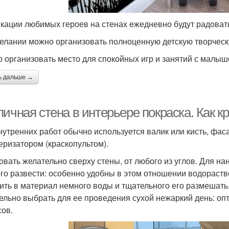
кации любимых героев на стенах ежедневно будут радоват
елании можно организовать полноценную детскую творческ
 организовать место для спокойных игр и занятий с малы
ь дальше →
ичная стена в интерьере покраска. Как к
нутренних работ обычно используется валик или кисть, фа
еризатором (краскопультом).
овать желательно сверху стены, от любого из углов. Для на
го развести: особенно удобны в этом отношении водораств
ить в материал немного воды и тщательного его размешать.
ельно выбрать для ее проведения сухой нежаркий день: о
сов.