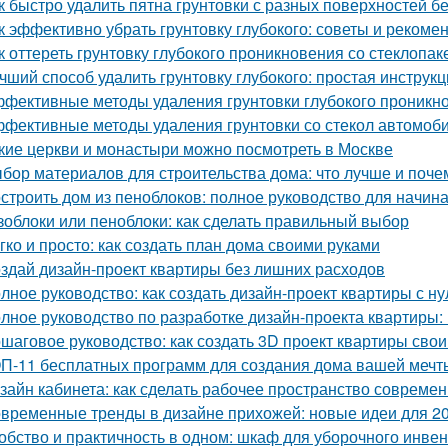
к быстро удалить пятна грунтовки с разных поверхностей б
к эффективно убрать грунтовку глубокого: советы и рекоме
к оттереть грунтовку глубокого проникновения со стеклопа
чший способ удалить грунтовку глубокого: простая инструк
фективные методы удаления грунтовки глубокого проникно
фективные методы удаления грунтовки со стекол автомоб
кие церкви и монастыри можно посмотреть в Москве
бор материалов для строительства дома: что лучше и поче
строить дом из пеноблоков: полное руководство для начи
зоблоки или пеноблоки: как сделать правильный выбор
гко и просто: как создать план дома своими руками
здай дизайн-проект квартиры без лишних расходов
лное руководство: как создать дизайн-проект квартиры с ну
лное руководство по разработке дизайн-проекта квартиры:
шаговое руководство: как создать 3D проект квартиры сво
П-11 бесплатных программ для создания дома вашей мечт
зайн кабинета: как сделать рабочее пространство соврем
временные тренды в дизайне прихожей: новые идеи для 20
обство и практичность в одном: шкаф для уборочного инве