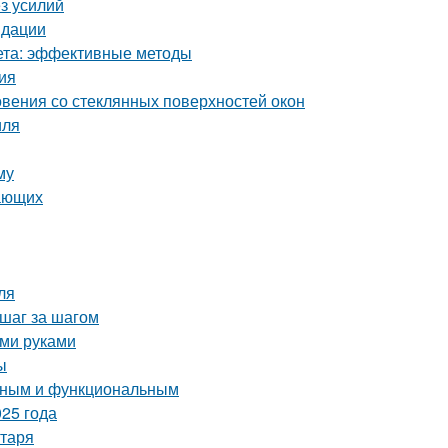
ез усилий
ндации
кета: эффективные методы
ция
вения со стеклянных поверхностей окон
иля
му
нающих
ля
 шаг за шагом
ими руками
ы
енным и функциональным
25 года
нтаря