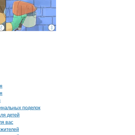
ия
ия
я
гинальных поделок
для детей
ля вас
 жителей