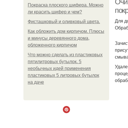
Очи
Покраска плоского шифера. Можно
пок
ли красить шифер и чем?
Для д
Фисташковый и оливковый цвета.
Обраб
Как обложить дом кирпичом. Плюсы
и минусы деревянного дома,
Зачис
обложенного кирпичом
прису
Что можно сделать из пластиковых
смыва
пятилитровых бутылок. 5
Удале
необычных идей применения
проце
пластиковых 5 литровых бутылок
обраб
на даче