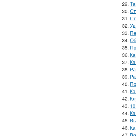
29.
Та
30.
Ст
31.
Ст
32.
Уд
33.
Пе
34.
Об
35.
Пр
36.
Ка
37.
Ка
38.
Ра
39.
Ра
40.
По
41.
Ка
42.
Кл
43.
10
44.
Ка
45.
Вы
46.
Ка
47.
Во