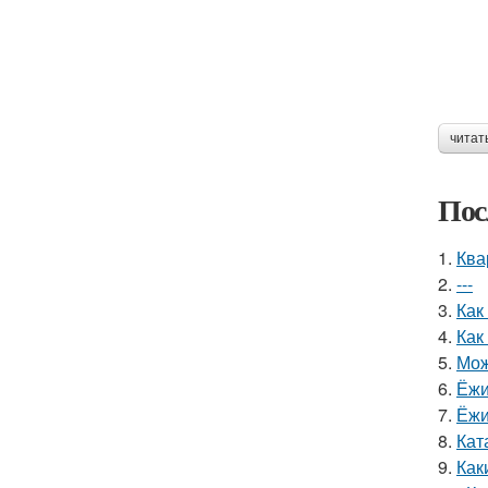
читат
Пос
1.
Ква
2.
---
3.
Как
4.
Как
5.
Мож
6.
Ёжи
7.
Ёжи
8.
Кат
9.
Как