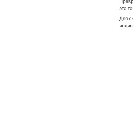
Превр
это то
Для с
индив