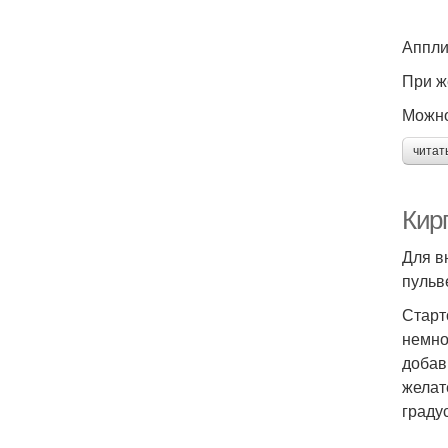
Аппли
При ж
Можно
читат
Кирп
Для в
пульв
Старт
немно
добав
желат
граду