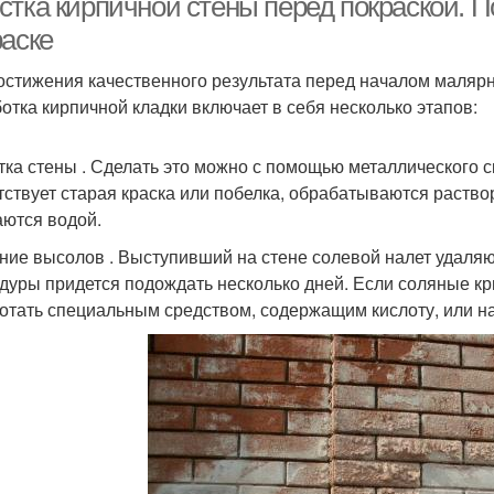
стка кирпичной стены перед покраской. П
раске
остижения качественного результата перед началом малярн
отка кирпичной кладки включает в себя несколько этапов:
тка стены . Сделать это можно с помощью металлического с
тствует старая краска или побелка, обрабатываются раство
ются водой.
ние высолов . Выступивший на стене солевой налет удаляю
дуры придется подождать несколько дней. Если соляные кр
отать специальным средством, содержащим кислоту, или 