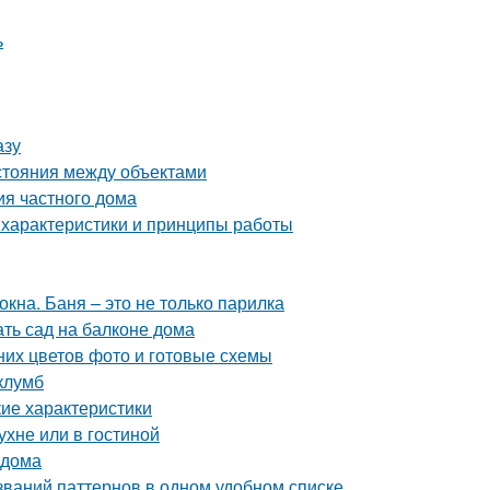
ь
азу
сстояния между объектами
ия частного дома
 характеристики и принципы работы
кна. Баня – это не только парилка
ать сад на балконе дома
них цветов фото и готовые схемы
клумб
кие характеристики
ухне или в гостиной
 дома
азваний паттернов в одном удобном списке