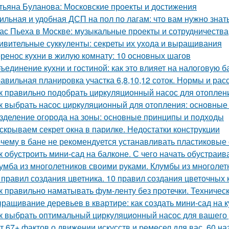
тьяна Буланова: Московские проекты и достижения
ильная и удобная ДСП на пол по лагам: что вам нужно знат
ас Пьеха в Москве: музыкальные проекты и сотрудничества
ивительные суккуленты: секреты их ухода и выращивания
ренос кухни в жилую комнату: 10 основных шагов
ъединение кухни и гостиной: как это влияет на налоговую б
авильная планировка участка 6,8,10,12 соток. Нормы и ра
к правильно подобрать циркуляционный насос для отоплен
к выбрать насос циркуляционный для отопления: основные
зделение огорода на зоны: основные принципы и подходы
скрываем секрет окна в парилке. Недостатки конструкции
чему в бане не рекомендуется устанавливать пластиковые о
к обустроить мини-сад на балконе. С чего начать обустраив
умба из многолетников своими руками. Клумбы из многолет
 правил создания цветника. 10 правил создания цветочных 
к правильно наматывать фум-ленту без протечки. Техничес
ращивание деревьев в квартире: как создать мини-сад на к
к выбрать оптимальный циркуляционный насос для вашего
т 67+ фактов о движении искусств и ремесел для вас. 60 н