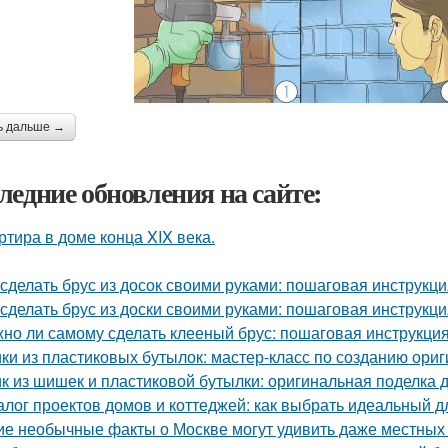
ь дальше →
ледние обновления на сайте:
ртира в доме конца XIX века.
 сделать брус из досок своими руками: пошаговая инструкц
 сделать брус из доски своими руками: пошаговая инструкц
но ли самому сделать клееный брус: пошаговая инструкци
ки из пластиковых бутылок: мастер-класс по созданию ори
к из шишек и пластиковой бутылки: оригинальная поделка 
алог проектов домов и коттеджей: как выбрать идеальный д
ие необычные факты о Москве могут удивить даже местных