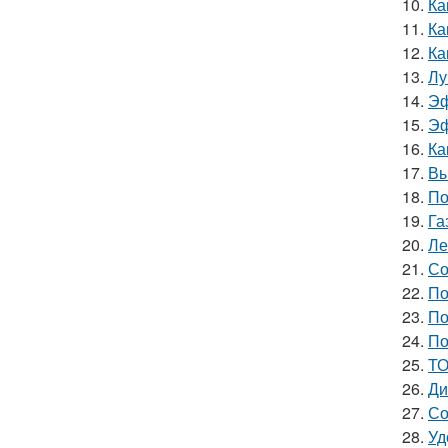
10.
Ка
11.
Ка
12.
Ка
13.
Лу
14.
Эф
15.
Эф
16.
Ка
17.
Вы
18.
По
19.
Га
20.
Ле
21.
Со
22.
По
23.
По
24.
По
25.
ТО
26.
Ди
27.
Со
28.
Уд