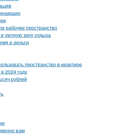
льцев
ачинающих
деи
ое рабочее пространство
 в уютную зону отдыха
емя и деньги
пользовать пространство в квартире
в 2024 году
ысяч рублей
ть
ие
именно вам