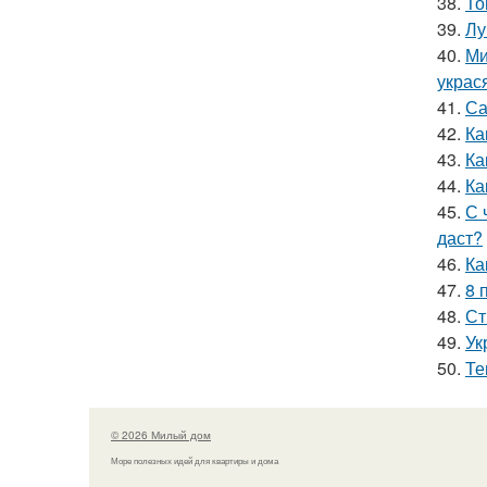
38.
То
39.
Лу
40.
Ми
украс
41.
Са
42.
Ка
43.
Ка
44.
Ка
45.
С 
даст?
46.
Ка
47.
8 
48.
Ст
49.
Ук
50.
Те
© 2026 Милый дом
Море полезных идей для квартиры и дома