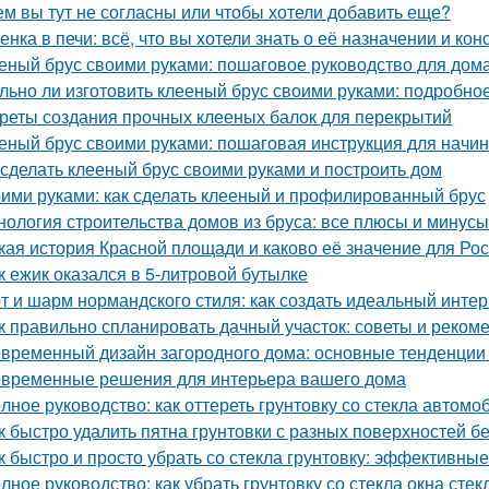
ем вы тут не согласны или чтобы хотели добавить еще?
енка в печи: всё, что вы хотели знать о её назначении и кон
еный брус своими руками: пошаговое руководство для дом
льно ли изготовить клееный брус своими руками: подробно
реты создания прочных клееных балок для перекрытий
еный брус своими руками: пошаговая инструкция для нач
 сделать клееный брус своими руками и построить дом
ими руками: как сделать клееный и профилированный брус
нология строительства домов из бруса: все плюсы и минусы
кая история Красной площади и каково её значение для Ро
к ежик оказался в 5-литровой бутылке
т и шарм нормандского стиля: как создать идеальный инте
к правильно спланировать дачный участок: советы и реком
временный дизайн загородного дома: основные тенденции 
временные решения для интерьера вашего дома
лное руководство: как оттереть грунтовку со стекла автомо
к быстро удалить пятна грунтовки с разных поверхностей б
к быстро и просто убрать со стекла грунтовку: эффективны
лное руководство: как убрать грунтовку со стекла окна стек