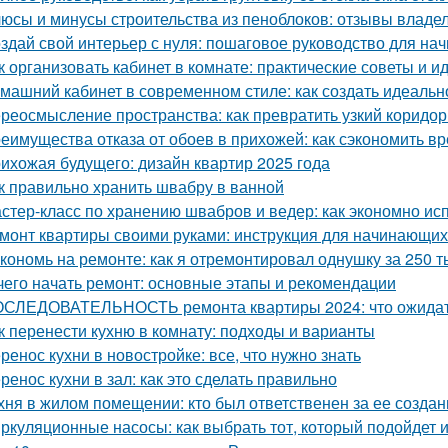
юсы и минусы строительства из пеноблоков: отзывы владе
здай свой интерьер с нуля: пошаговое руководство для н
к организовать кабинет в комнате: практические советы и и
машний кабинет в современном стиле: как создать идеальн
реосмысление пространства: как превратить узкий коридор
еимущества отказа от обоев в прихожей: как сэкономить вр
ихожая будущего: дизайн квартир 2025 года
к правильно хранить швабру в ванной
стер-класс по хранению швабров и ведер: как экономно ис
монт квартиры своими руками: инструкция для начинающих 
кономь на ремонте: как я отремонтировал однушку за 250 т
чего начать ремонт: основные этапы и рекомендации
СЛЕДОВАТЕЛЬНОСТЬ ремонта квартиры 2024: что ожида
к перенести кухню в комнату: подходы и варианты
ренос кухни в новостройке: все, что нужно знать
ренос кухни в зал: как это сделать правильно
хня в жилом помещении: кто был ответственен за ее создан
ркуляционные насосы: как выбрать тот, который подойдет 