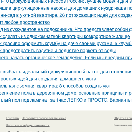
п-10 циркуляционных насосов России: лучшие модели для 
чшие циркуляционные насосы для домашних нужд: наша п
ни-сад в уютной квартире. 26 потрясающих идей для созда
ят любое пространство
д из суккулентов на подоконнике. Что представляет собой 
к сделать из однокомнатной квартиры комфортное жилище
к красиво оформить клумбу на даче своими руками. 5 клум
к предотвратить вздутие и поднятие паркета от воды
чего начать органическое земледелие. Если мы внедрим пр
к выбрать идеальный циркуляционный насос для отоплени
простых идей для создания домашнего уюта
ильная съемная квартира: 8 способов создать уют
репление пола в деревянном доме: основные принципы и 
плый пол под ламинат за 1час ЛЕГКО и ПРОСТО. Варианты 
Контакты
Пользовательское соглашение
Обратная св
Политика конфидециальности
Копирование раз
г. Москва, Мясницкая улица 11, м. Лубянка