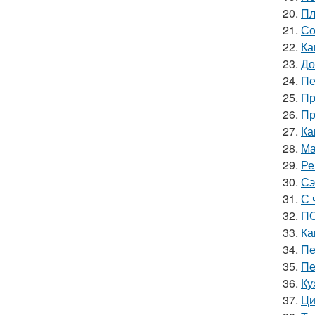
20.
Пл
21.
Со
22.
Ка
23.
До
24.
Пе
25.
Пр
26.
Пр
27.
Ка
28.
Ма
29.
Ре
30.
Сэ
31.
С 
32.
ПО
33.
Ка
34.
Пе
35.
Пе
36.
Ку
37.
Ци