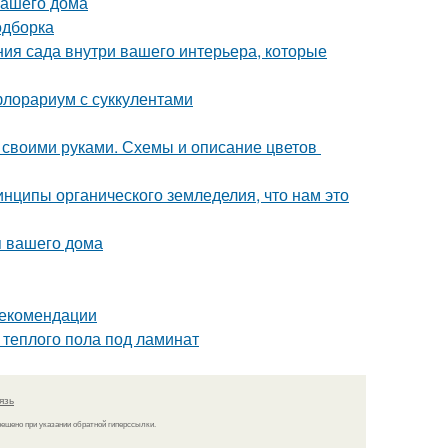
вашего дома
одборка
ния сада внутри вашего интерьера, которые
флорариум с суккулентами
б своими руками. Схемы и описание цветов
инципы органического земледелия, что нам это
я вашего дома
рекомендации
теплого пола под ламинат
язь
решено при указании обратной гиперссылки.