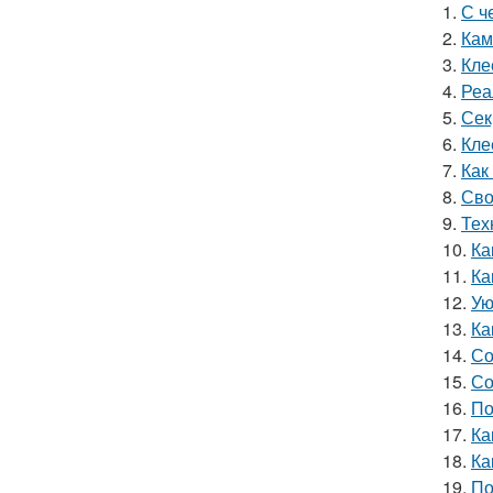
1.
С ч
2.
Кам
3.
Кле
4.
Реа
5.
Сек
6.
Кле
7.
Как
8.
Сво
9.
Тех
10.
Ка
11.
Ка
12.
Ую
13.
Ка
14.
Со
15.
Со
16.
По
17.
Ка
18.
Ка
19.
По