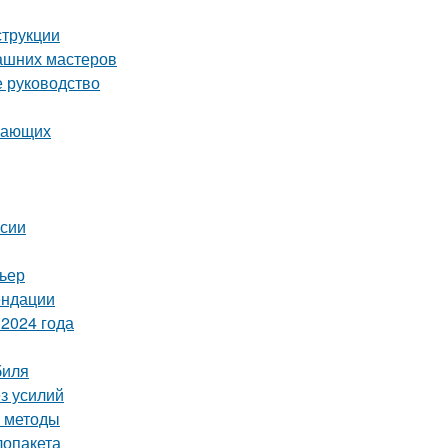
струкции
ашних мастеров
е руководство
инающих
ссии
рьер
ендации
2024 года
биля
ез усилий
е методы
лопакета