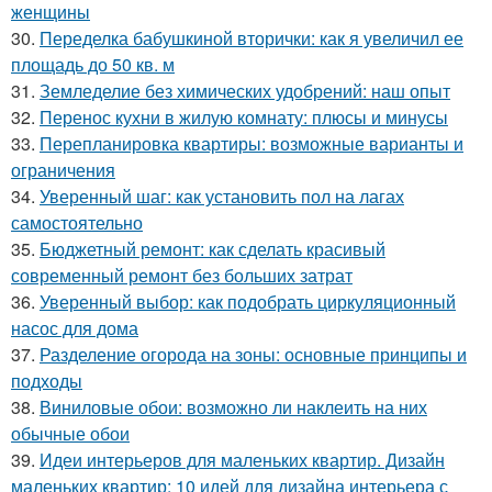
женщины
30.
Переделка бабушкиной вторички: как я увеличил ее
площадь до 50 кв. м
31.
Земледелие без химических удобрений: наш опыт
32.
Перенос кухни в жилую комнату: плюсы и минусы
33.
Перепланировка квартиры: возможные варианты и
ограничения
34.
Уверенный шаг: как установить пол на лагах
самостоятельно
35.
Бюджетный ремонт: как сделать красивый
современный ремонт без больших затрат
36.
Уверенный выбор: как подобрать циркуляционный
насос для дома
37.
Разделение огорода на зоны: основные принципы и
подходы
38.
Виниловые обои: возможно ли наклеить на них
обычные обои
39.
Идеи интерьеров для маленьких квартир. Дизайн
маленьких квартир: 10 идей для дизайна интерьера с