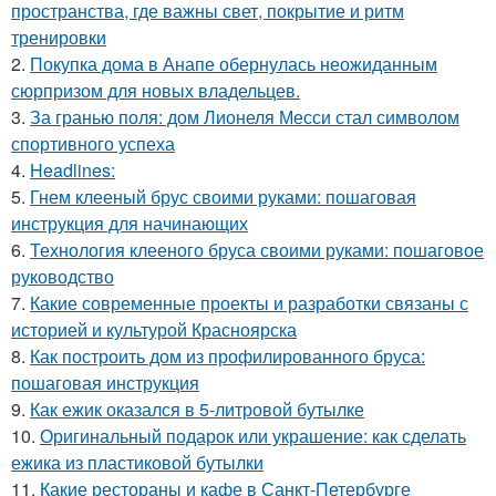
пространства, где важны свет, покрытие и ритм
тренировки
2.
Покупка дома в Анапе обернулась неожиданным
сюрпризом для новых владельцев.
3.
За гранью поля: дом Лионеля Месси стал символом
спортивного успеха
4.
Headlines:
5.
Гнем клееный брус своими руками: пошаговая
инструкция для начинающих
6.
Технология клееного бруса своими руками: пошаговое
руководство
7.
Какие современные проекты и разработки связаны с
историей и культурой Красноярска
8.
Как построить дом из профилированного бруса:
пошаговая инструкция
9.
Как ежик оказался в 5-литровой бутылке
10.
Оригинальный подарок или украшение: как сделать
ежика из пластиковой бутылки
11.
Какие рестораны и кафе в Санкт-Петербурге