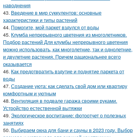
наводнения
43.
Введение в мир суккулентов: основные
характеристики и типы растений
44.
Помогите, мой паркет вздулся от воды
45.
Клумба непрерывного цветения из многолетников.
Подбор растений Для клумбы непрерывного цветения
можно использовать, как многолетние, так и однолетние,
и двулетние растения. Причем рациональнее всего
оказывается
46.
Как предотвратить вздутие и поднятие паркета от
воды
47.
Создание уюта: как сделать свой дом или квартиру
комфортным и уютным
48.
Вентиляция в подвале гаража своими руками.
Устройство естественной вытяжки
49.
Экологическое воспитание: фотоотчет о полезных
занятиях
50.
Выбираем окна для бани и сауны в 2023 году. Выбор