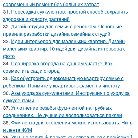
современный ремонт без больших затрат
31.
Пересадка суккулентов: простой способ сохранить
здоровье и красоту растений
32.
Дизайн студии для семьи с ребенком. Основные
правила разработки дизайна семейных студий
33.
Идеи интерьеров для маленьких квартир. Дизайн
маленьких квартир: 10 идей для дизайна интерьера с
фото
34.
Планировка огорода на дачном участке. Как
совместить сад и огород
35.
Как обустроить однокомнатную квартиру семье с
ребенком. Примите у квартиры экзамен на чистоту
36.
Азы ухода за суккулентами. Инструкция по уходу за
суккулентами
37.
Уплотнение резьбы фум-лентой на трубных
соединениях. Не лучше ли воспользоваться паклей
38.
Фум лента для отопления можно использовать. Нить
и лента ФУМ
39.
Увы, но залитый паркет: как справиться с проблемой