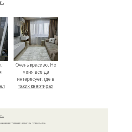
ть
а!
Очень красиво. Но
л
меня всегда
интересует, где в
ал
таких квартирах
ля
хранится куча
барахла.
язь
решено при указании обратной гиперссылки.