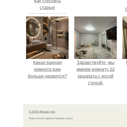
Как утеплить
старые
деревянные окна
на зиму
Какая ванная
Здравствуйте, мы
комната вам
имеем комнату 22
больше нравится?
квадрата с косой
стеной.
© 2026 Милый дом
Море полезных идей для квартиры и дома