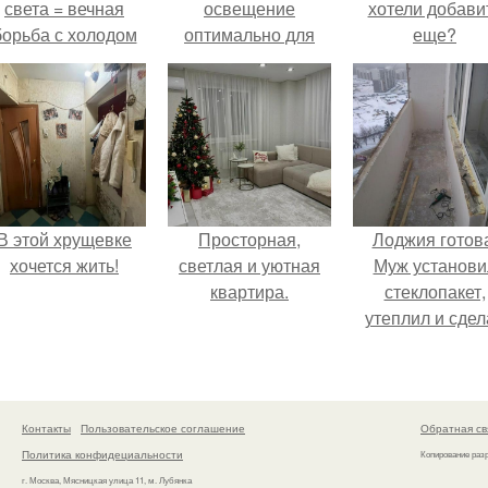
света = вечная
освещение
хотели добави
борьба с холодом
оптимально для
еще?
или светом.
глаз?
В этой хрущевке
Просторная,
Лоджия готов
хочется жить!
светлая и уютная
Муж установи
квартира.
стеклопакет,
утеплил и сдел
теплый пол д
комфорта.
Контакты
Пользовательское соглашение
Обратная св
Политика конфидециальности
Копирование раз
г. Москва, Мясницкая улица 11, м. Лубянка