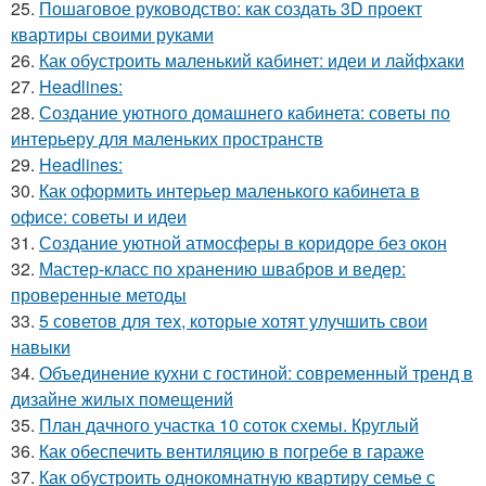
25.
Пошаговое руководство: как создать 3D проект
квартиры своими руками
26.
Как обустроить маленький кабинет: идеи и лайфхаки
27.
Headlines:
28.
Создание уютного домашнего кабинета: советы по
интерьеру для маленьких пространств
29.
Headlines:
30.
Как оформить интерьер маленького кабинета в
офисе: советы и идеи
31.
Создание уютной атмосферы в коридоре без окон
32.
Мастер-класс по хранению швабров и ведер:
проверенные методы
33.
5 советов для тех, которые хотят улучшить свои
навыки
34.
Объединение кухни с гостиной: современный тренд в
дизайне жилых помещений
35.
План дачного участка 10 соток схемы. Круглый
36.
Как обеспечить вентиляцию в погребе в гараже
37.
Как обустроить однокомнатную квартиру семье с