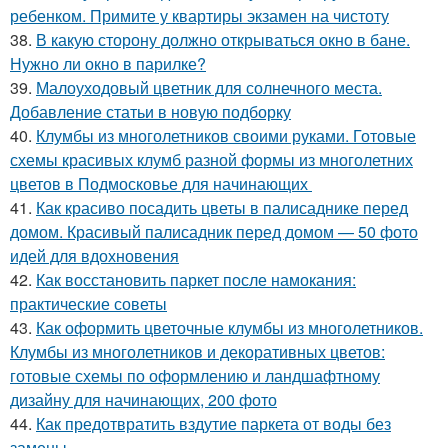
ребенком. Примите у квартиры экзамен на чистоту
38.
В какую сторону должно открываться окно в бане.
Нужно ли окно в парилке?
39.
Малоуходовый цветник для солнечного места.
Добавление статьи в новую подборку
40.
Клумбы из многолетников своими руками. Готовые
схемы красивых клумб разной формы из многолетних
цветов в Подмосковье для начинающих
41.
Как красиво посадить цветы в палисаднике перед
домом. Красивый палисадник перед домом — 50 фото
идей для вдохновения
42.
Как восстановить паркет после намокания:
практические советы
43.
Как оформить цветочные клумбы из многолетников.
Клумбы из многолетников и декоративных цветов:
готовые схемы по оформлению и ландшафтному
дизайну для начинающих, 200 фото
44.
Как предотвратить вздутие паркета от воды без
замены