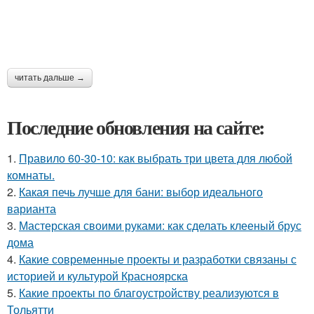
читать дальше →
Последние обновления на сайте:
1.
Правило 60-30-10: как выбрать три цвета для любой
комнаты.
2.
Какая печь лучше для бани: выбор идеального
варианта
3.
Мастерская своими руками: как сделать клееный брус
дома
4.
Какие современные проекты и разработки связаны с
историей и культурой Красноярска
5.
Какие проекты по благоустройству реализуются в
Тольятти