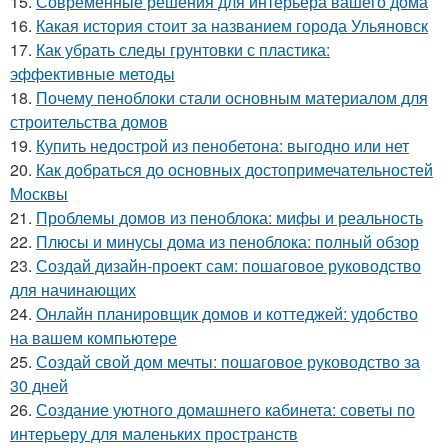
15.
Современные решения для интерьера вашего дома
16.
Какая история стоит за названием города Ульяновск
17.
Как убрать следы грунтовки с пластика:
эффективные методы
18.
Почему пеноблоки стали основным материалом для
строительства домов
19.
Купить недострой из пенобетона: выгодно или нет
20.
Как добраться до основных достопримечательностей
Москвы
21.
Проблемы домов из пеноблока: мифы и реальность
22.
Плюсы и минусы дома из пеноблока: полный обзор
23.
Создай дизайн-проект сам: пошаговое руководство
для начинающих
24.
Онлайн планировщик домов и коттеджей: удобство
на вашем компьютере
25.
Создай свой дом мечты: пошаговое руководство за
30 дней
26.
Создание уютного домашнего кабинета: советы по
интерьеру для маленьких пространств