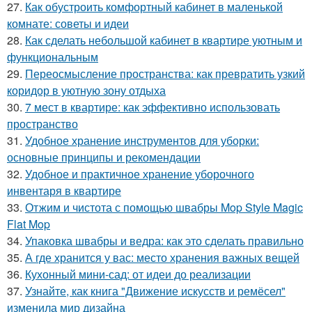
27.
Как обустроить комфортный кабинет в маленькой
комнате: советы и идеи
28.
Как сделать небольшой кабинет в квартире уютным и
функциональным
29.
Переосмысление пространства: как превратить узкий
коридор в уютную зону отдыха
30.
7 мест в квартире: как эффективно использовать
пространство
31.
Удобное хранение инструментов для уборки:
основные принципы и рекомендации
32.
Удобное и практичное хранение уборочного
инвентаря в квартире
33.
Отжим и чистота с помощью швабры Mop Style Magic
Flat Mop
34.
Упаковка швабры и ведра: как это сделать правильно
35.
А где хранится у вас: место хранения важных вещей
36.
Кухонный мини-сад: от идеи до реализации
37.
Узнайте, как книга "Движение искусств и ремёсел"
изменила мир дизайна