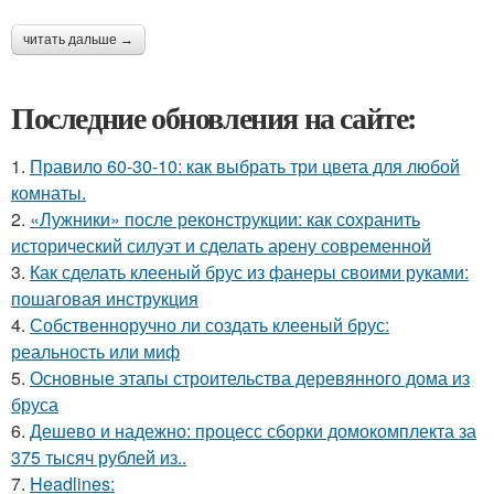
читать дальше →
Последние обновления на сайте:
1.
Правило 60-30-10: как выбрать три цвета для любой
комнаты.
2.
«Лужники» после реконструкции: как сохранить
исторический силуэт и сделать арену современной
3.
Как сделать клееный брус из фанеры своими руками:
пошаговая инструкция
4.
Собственноручно ли создать клееный брус:
реальность или миф
5.
Основные этапы строительства деревянного дома из
бруса
6.
Дешево и надежно: процесс сборки домокомплекта за
375 тысяч рублей из..
7.
Headlines: