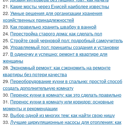
21.
Какие мосты через Енисей наиболее известны
22.
Умные решения для организации хранения
хозяйственных принадлежностей
23.
Как правильно хранить швабру в ванной
24.
Перестройка старого дома: как сделать пол
25.
Стройте свой черновой пол: подробный самоучитель
26.
Управляемый пол: принципы создания и установки
27.
В одиночку и успешно: ремонт в квартире для
женщины
28.
Экономный ремонт: как сэкономить на ремонте
квартиры без потери качества
29.
Переоборудование кухни в спальню: простой способ
создать дополнительную комнату
30.
Перенос кухни в комнату: как это сделать правильно
31.
Перенос кухни в комнату или коридор: основные
моменты и рекомендации
32.
Выбор одной из многих тем: как найти свою нишу
33.
Лучшие циркуляционные насосы для отопления: как