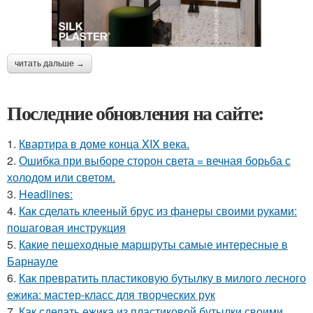
читать дальше →
Последние обновления на сайте:
1.
Квартира в доме конца XIX века.
2.
Ошибка при выборе сторон света = вечная борьба с
холодом или светом.
3.
Headlines:
4.
Как сделать клееный брус из фанеры своими руками:
пошаговая инструкция
5.
Какие пешеходные маршруты самые интересные в
Барнауле
6.
Как превратить пластиковую бутылку в милого лесного
ежика: мастер-класс для творческих рук
7.
Как сделать ежика из пластиковой бутылки своими