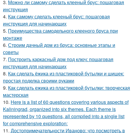
3.
Можно ли самому сделать клееный брус: пошаговая
инструкция
4.
Как самому сделать клееный брус: пошаговая
инструкция для начинающих
5.
Преимущества самодельного клееного бруса при
монтаже
6.
Строим дачный дом из бруса: основные этапы и
советы
7.
Построить каркасный дом под ключ: пошаговая
инструкция для начинающих
8.
Как сделать ёжика из пластиковой бутылки и шишек:
простая поделка своими руками
9.
Как сделать ежика из пластиковой бутылки: творческая
мастерская
10.
Here is a list of 60 questions covering various aspects of
Kaliningrad, organized into six themes. Each theme is
represented by 10 questions, all compiled into a single list
for comprehensive exploration:
11.
Достопримечательности Иваново: что посмотреть в