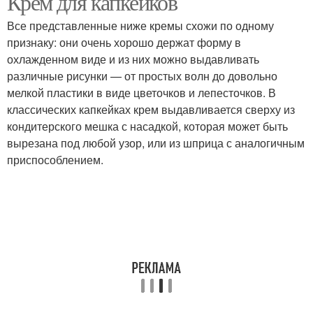
Крем для капкейков
Все представленные ниже кремы схожи по одному
признаку: они очень хорошо держат форму в
Крем для капкейков
охлажденном виде и из них можно выдавливать
Ванильные капкейки
тирамису
различные рисунки — от простых волн до довольно
мелкой пластики в виде цветочков и лепесточков. В
классических капкейках крем выдавливается сверху из
кондитерского мешка с насадкой, которая может быть
Белково-масляный
Ягодный крем
вырезана под любой узор, или из шприца с аналогичным
крем
приспособлением.
Крем для капкейков и