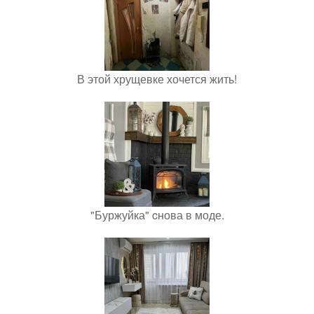
В этой хрущевке хочется жить!
"Буржуйка" cнова в моде.