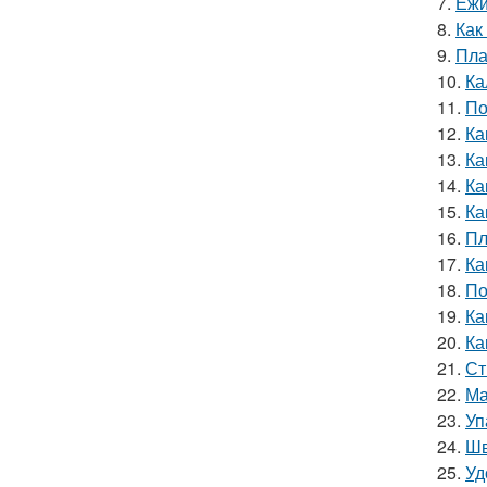
7.
Ёжи
8.
Как
9.
Пла
10.
Ка
11.
По
12.
Ка
13.
Ка
14.
Ка
15.
Ка
16.
Пл
17.
Ка
18.
По
19.
Ка
20.
Ка
21.
Ст
22.
Ма
23.
Уп
24.
Шв
25.
Уд