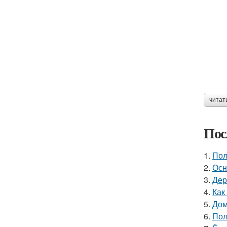
читат
Пос
1.
Пол
2.
Осн
3.
Дер
4.
Как
5.
Дом
6.
Пол