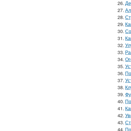
26.
Де
27.
Ал
28.
Ст
29.
Ка
30.
Со
31.
Ка
32.
Ул
33.
Ра
34.
Ог
35.
Ус
36.
По
37.
Ус
38.
Кл
39.
Фу
40.
По
41.
Ка
42.
Ув
43.
Ст
44.
По