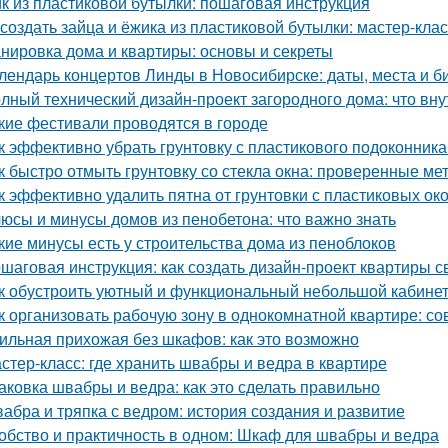
к из пластиковой бутылки: пошаговая инструкция
 создать зайца и ёжика из пластиковой бутылки: мастер-клас
нировка дома и квартиры: основы и секреты
лендарь концертов Линды в Новосибирске: даты, места и б
лный технический дизайн-проект загородного дома: что вну
кие фестивали проводятся в городе
к эффективно убрать грунтовку с пластикового подоконник
к быстро отмыть грунтовку со стекла окна: проверенные ме
к эффективно удалить пятна от грунтовки с пластиковых ок
юсы и минусы домов из пенобетона: что важно знать
кие минусы есть у строительства дома из пеноблоков
шаговая инструкция: как создать дизайн-проект квартиры с
к обустроить уютный и функциональный небольшой кабине
к организовать рабочую зону в однокомнатной квартире: со
ильная прихожая без шкафов: как это возможно
стер-класс: где хранить швабры и ведра в квартире
аковка швабры и ведра: как это сделать правильно
абра и тряпка с ведром: история создания и развитие
обство и практичность в одном: Шкаф для швабры и ведра