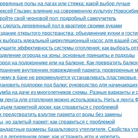
ревянные полы на лагах или стяжка: какой выбор лучше
ексей Глызин: влияние на современную культуру Новосиби
ройте свой черновой пол: подробный самоучитель
к сделать деревянный пол в квартире своими руками
здание открытого пространства: объединение кухни и гост
к выбрать идеальный циркуляционный насос для вашей си
учшите эффективность системы отопления: как выбрать о
зделение огорода на зоны: основные принципы и подходы
ород на подоконнике или на балконе. Как превратить балко
транение внутренних повреждений паркета: проверенные м
чему в бане не рекомендуется устанавливать пластиковые о
тановить подпорки под балки: руководство для начинающих
умба на даче из многолетников схемы. Разные варианты и
м лента для отопления можно использовать. Нить и лента 
дъем паркетной доски: как справиться с проблемой
к предотвратить вздутие паркета от воды без замены
ы, но залитый паркет: как справиться с проблемой
андартные размеры базальтового утеплителя. Свойства уте
л в деревянном доме: как устранить игру и укрепить