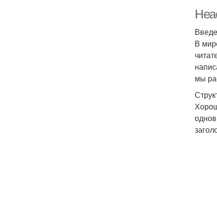
Head
Введ
В мир
читат
напис
мы ра
Струк
Хорош
однов
загол