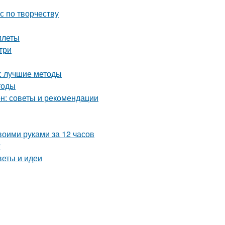
с по творчеству
илеты
три
а: лучшие методы
тоды
он: советы и рекомендации
воими руками за 12 часов
т
веты и идеи