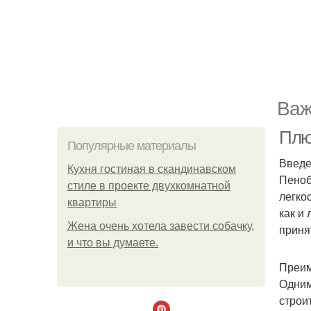
Важ
Плю
Популярные материалы
Введ
Кухня гостиная в скандинавском
Пеноб
стиле в проекте двухкомнатной
легко
квартиры
как и
Жена очень хотела завести собачку,
приня
и что вы думаете.
Преим
Одним
строи