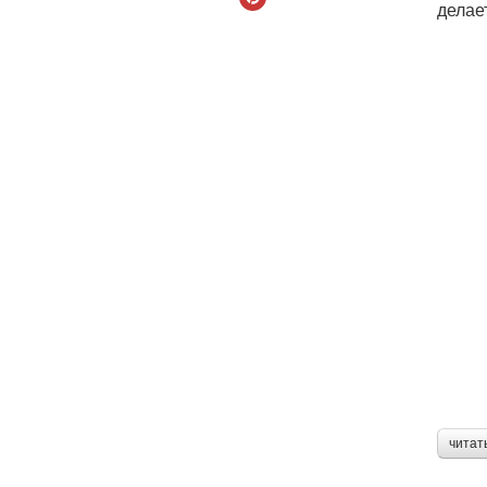
делае
читат