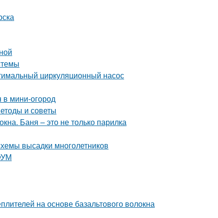
рска
иной
стемы
птимальный циркуляционный насос
н в мини-огород
етоды и советы
кна. Баня – это не только парилка
 схемы высадки многолетников
ФУМ
плителей на основе базальтового волокна