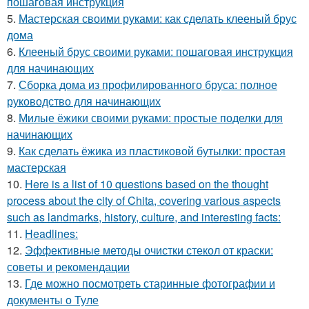
пошаговая инструкция
5.
Мастерская своими руками: как сделать клееный брус
дома
6.
Клееный брус своими руками: пошаговая инструкция
для начинающих
7.
Сборка дома из профилированного бруса: полное
руководство для начинающих
8.
Милые ёжики своими руками: простые поделки для
начинающих
9.
Как сделать ёжика из пластиковой бутылки: простая
мастерская
10.
Here is a list of 10 questions based on the thought
process about the city of Chita, covering various aspects
such as landmarks, history, culture, and interesting facts:
11.
Headlines:
12.
Эффективные методы очистки стекол от краски:
советы и рекомендации
13.
Где можно посмотреть старинные фотографии и
документы о Туле