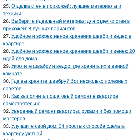
25.
Отделка стен в прихожей: лучшие материалы и
техники
26.
Выберите идеальный материал для отделки стен в
прихожей: 8 лучших вариантов
27.
Удобное и эффективное хранение швабр и ведер в
квартире
28.
Удобное и эффективное хранение швабр и венек: 20
идей для дома
29.
Укротите швабру и ведро: где хранить их в ванной
комнате
30.
Где вы храните швабру? Вот несколько полезных
советов
31.
Как выполнить пошаговый ремонт в квартире
самостоятельно
32.
Уверенный ремонт квартиры: руками и без помощи
мастеров
33.
Улучшите свой дом: 34 простых способа сделать
квартиру уютной