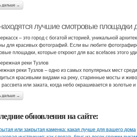
ь дальше →
 находятся лучшие смотровые площадки 
еркасск – это город с богатой историей, уникальной архите
ны для красивых фотографий. Если вы любите фотографиров
овые площадки, которые откроют для вас всеfaces этого уд
бережная реки Тузлов
ежная реки Тузлов – одно из самых популярных мест среди
диться красивыми видами на реку, старинные мосты и живо
 рассвета или заката, когда небо окрашивается в золотые и
ь дальше →
ледние обновления на сайте:
рытая или закрытая каменка: какая лучше для вашего дома
аговая инструкция: как сделать брус из досок своими рука