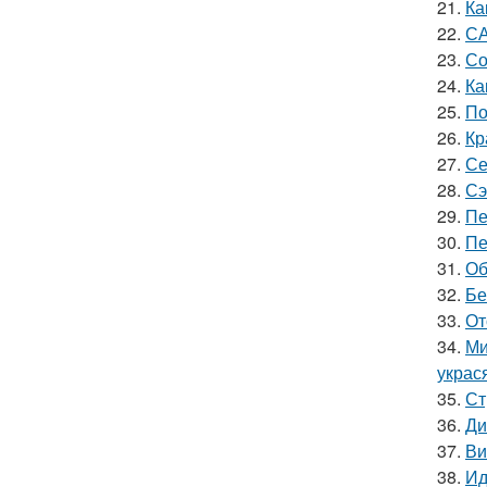
21.
Ка
22.
СА
23.
Со
24.
Ка
25.
По
26.
Кр
27.
Се
28.
Сэ
29.
Пе
30.
Пе
31.
Об
32.
Бе
33.
От
34.
Ми
украс
35.
Ст
36.
Ди
37.
Ви
38.
Ид