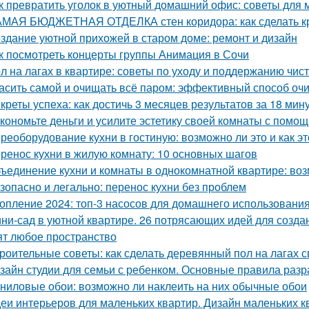
к превратить уголок в уютный домашний офис: советы для
МАЯ БЮДЖЕТНАЯ ОТДЕЛКА стен коридора: как сделать к
здание уютной прихожей в старом доме: ремонт и дизайн
к посмотреть концерты группы Анимация в Сочи
л на лагах в квартире: советы по уходу и поддержанию чис
асить самой и очищать всё паром: эффективный способ оч
креты успеха: как достичь 3 месяцев результатов за 18 мин
кономьте деньги и усилите эстетику своей комнаты с помо
реоборудование кухни в гостиную: возможно ли это и как эт
ренос кухни в жилую комнату: 10 основных шагов
ъединение кухни и комнаты в однокомнатной квартире: воз
зопасно и легально: перенос кухни без проблем
опление 2024: топ-3 насосов для домашнего использовани
ни-сад в уютной квартире. 26 потрясающих идей для созда
ят любое пространство
роительные советы: как сделать деревянный пол на лагах 
зайн студии для семьи с ребенком. Основные правила разр
ниловые обои: возможно ли наклеить на них обычные обои
еи интерьеров для маленьких квартир. Дизайн маленьких кв