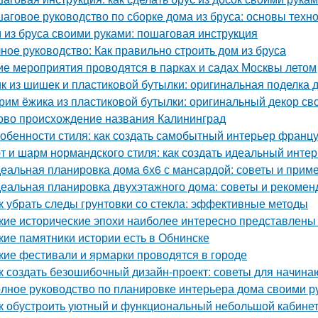
аговое руководство по сборке дома из бруса: основы техн
 из бруса своими руками: пошаговая инструкция
ное руководство: Как правильно строить дом из бруса
ие мероприятия проводятся в парках и садах Москвы летом
к из шишек и пластиковой бутылки: оригинальная поделка 
рим ёжика из пластиковой бутылки: оригинальный декор св
ово происхождение названия Калининград
обенности стиля: как создать самобытный интерьер франц
т и шарм нормандского стиля: как создать идеальный инте
еальная планировка дома 6х6 с мансардой: советы и прим
еальная планировка двухэтажного дома: советы и рекомен
к убрать следы грунтовки со стекла: эффективные методы
кие исторические эпохи наиболее интересно представлены
кие памятники истории есть в Обнинске
кие фестивали и ярмарки проводятся в городе
к создать безошибочный дизайн-проект: советы для начин
лное руководство по планировке интерьера дома своими р
к обустроить уютный и функциональный небольшой кабине