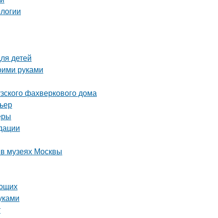
ологии
для детей
оими руками
узского фахверкового дома
рьер
еры
дации
 в музеях Москвы
ающих
уками
т