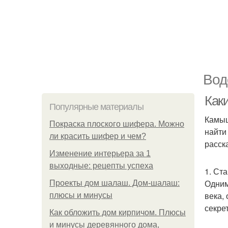
Вод
Как
Популярные материалы
Камыш
Покраска плоского шифера. Можно
найти
ли красить шифер и чем?
расск
Изменение интерьера за 1
выходные: рецепты успеха
1. Ст
Одним
Проекты дом шалаш. Дом-шалаш:
века,
плюсы и минусы
секре
Как обложить дом кирпичом. Плюсы
и минусы деревянного дома,