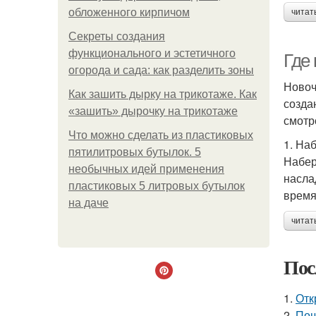
обложенного кирпичом
читат
Секреты создания
функционального и эстетичного
Где
огорода и сада: как разделить зоны
Новоч
Как зашить дырку на трикотаже. Как
созда
«зашить» дырочку на трикотаже
смотр
Что можно сделать из пластиковых
1. На
пятилитровых бутылок. 5
Набер
необычных идей применения
насла
пластиковых 5 литровых бутылок
время
на даче
читат
Пос
1.
Отк
2.
Пош