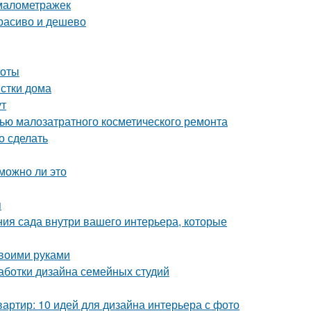
 малометражек
расиво и дешево
тоты
истки дома
ут
щью малозатратного косметического ремонта
о сделать
можно ли это
я
ния сада внутри вашего интерьера, которые
своими руками
аботки дизайна семейных студий
артир: 10 идей для дизайна интерьера с фото