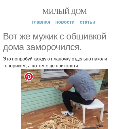
МИЛЫЙ ДОМ
главная
новости
статьи
Вот же мужик с обшивкой
дома заморочился.
Это попробуй каждую планочку отдельно наколи
топориком, а потом еще приколоти