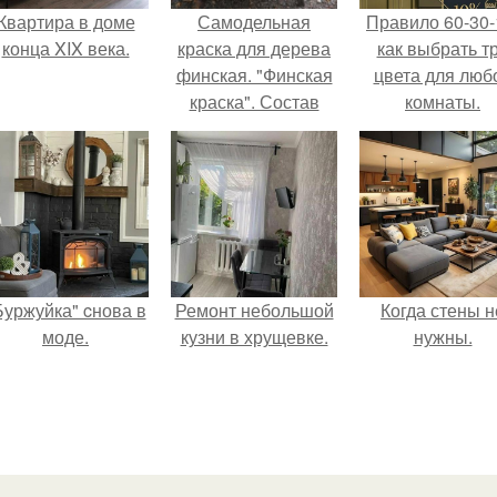
Квартира в доме
Самодельная
Правило 60-30-
конца XIX века.
краска для дерева
как выбрать т
финская. "Финская
цвета для люб
краска". Состав
комнаты.
Буржуйка" cнова в
Ремонт небольшой
Когда стены н
моде.
кузни в хрущевке.
нужны.