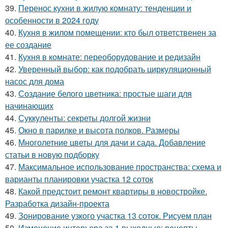
39.
Перенос кухни в жилую комнату: тенденции и
особенности в 2024 году
40.
Кухня в жилом помещении: кто был ответственен за
ее создание
41.
Кухня в комнате: переоборудование и редизайн
42.
Уверенный выбор: как подобрать циркуляционный
насос для дома
43.
Создание белого цветника: простые шаги для
начинающих
44.
Суккуленты: секреты долгой жизни
45.
Окно в парилке и высота полков. Размеры
46.
Многолетние цветы для дачи и сада. Добавление
статьи в новую подборку
47.
Максимальное использование пространства: схема и
варианты планировки участка 12 соток
48.
Какой предстоит ремонт квартиры в новостройке.
Разработка дизайн-проекта
49.
Зонирование узкого участка 13 соток. Рисуем план
50.
Изменение интерьера за 1 выходные: рецепты