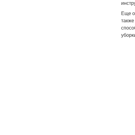
инстр
Еще о
также
спосо
уборк