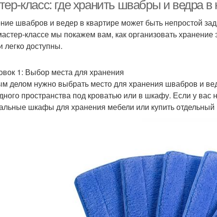
квартире
ер-класс: где хранить швабры и ведра в 
ние швабров и ведер в квартире может быть непростой зада
мастер-классе мы покажем вам, как организовать хранение 
рязнения в квартире
Швабры с ведром
Поме
и легко доступны.
овок 1: Выбор места для хранения
м делом нужно выбрать место для хранения швабров и ве
дного пространства под кроватью или в шкафу. Если у вас 
альные шкафы для хранения мебели или купить отдельный 