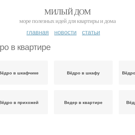
МИЛЫЙ ДОМ
море полезных идей для квартиры и дома
главная
новости
статьи
ро в квартире
Вёдро в шкафчике
Вёдро в шкафу
Вёдро
Вёдро в прихожей
Ведер в квартире
Вёд
Вёдро в современной
Вёдро для очистки
Вё