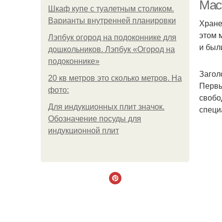
Маст
Шкаф купе с туалетным столиком.
Варианты внутренней планировки
Хране
этом 
Лэпбук огород на подоконнике для
Заг
и был
дошкольников. Лэпбук «Огород на
подоконнике»
Загол
20 кв метров это сколько метров. На
Первы
фото:
свобо
Для индукционных плит значок.
специ
Обозначение посуды для
индукционной плит