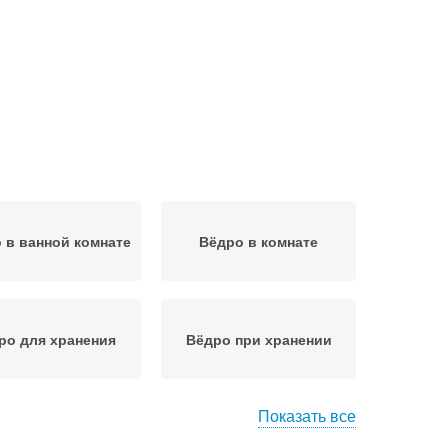
 в ванной комнате
Вёдро в комнате
ро для хранения
Вёдро при хранении
Показать все
дро для мытья
Вёдро от пыли