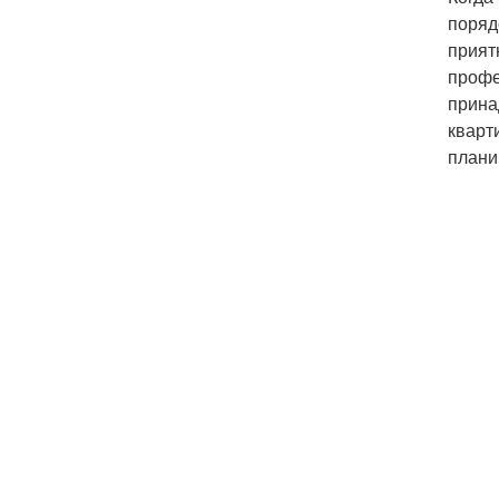
поряд
прият
профе
прина
кварт
плани