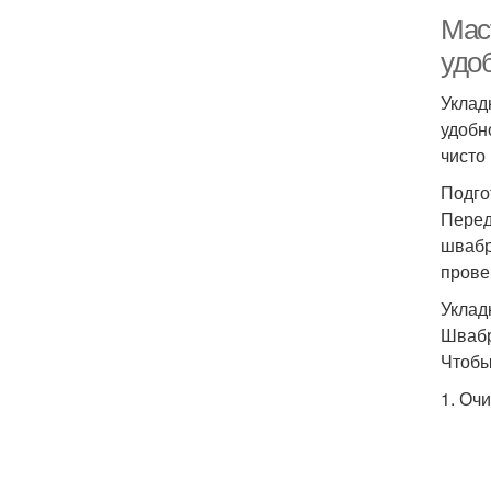
Маст
удо
Уклад
удобн
чисто 
Подго
Перед
швабр
прове
Уклад
Швабр
Чтобы
1. Очи