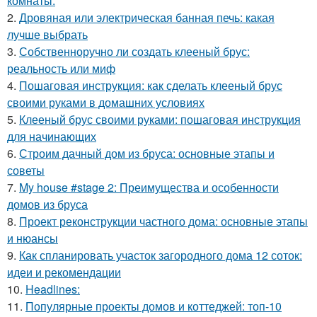
комнаты.
2.
Дровяная или электрическая банная печь: какая
лучше выбрать
3.
Собственноручно ли создать клееный брус:
реальность или миф
4.
Пошаговая инструкция: как сделать клееный брус
своими руками в домашних условиях
5.
Клееный брус своими руками: пошаговая инструкция
для начинающих
6.
Строим дачный дом из бруса: основные этапы и
советы
7.
My house #stage 2: Преимущества и особенности
домов из бруса
8.
Проект реконструкции частного дома: основные этапы
и нюансы
9.
Как спланировать участок загородного дома 12 соток:
идеи и рекомендации
10.
Headlines:
11.
Популярные проекты домов и коттеджей: топ-10