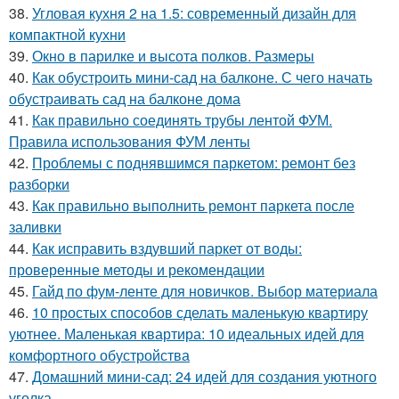
38.
Угловая кухня 2 на 1.5: современный дизайн для
компактной кухни
39.
Окно в парилке и высота полков. Размеры
40.
Как обустроить мини-сад на балконе. С чего начать
обустраивать сад на балконе дома
41.
Как правильно соединять трубы лентой ФУМ.
Правила использования ФУМ ленты
42.
Проблемы с поднявшимся паркетом: ремонт без
разборки
43.
Как правильно выполнить ремонт паркета после
заливки
44.
Как исправить вздувший паркет от воды:
проверенные методы и рекомендации
45.
Гайд по фум-ленте для новичков. Выбор материала
46.
10 простых способов сделать маленькую квартиру
уютнее. Маленькая квартира: 10 идеальных идей для
комфортного обустройства
47.
Домашний мини-сад: 24 идей для создания уютного
уголка