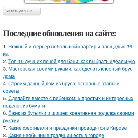
читать дальше →
Последние обновления на сайте:
1.
Нежный интерьер небольшой квартиры площадью 36
кв.
2.
Топ-10 лучших печей для бани: как выбрать идеальную
3.
Мастерская своими руками: как сделать клееный брус
дома
4.
Строим дачный дом из бруса: основные этапы и
советы
5.
Сделайте вместе с ребенком: 5 простых и интересных
поделок из бумаги
6.
Ёжик из бутылки и шишек: креативная поделка своими
руками
7.
Какие фестивали и праздники проводятся в Кирове
8.
Какие необычные традиции есть в городе