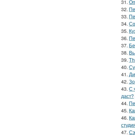
31.
Оп
32.
Пе
33.
Пе
34.
Со
35.
Ку
36.
Пе
37.
Бе
38.
Вы
39.
Th
40.
Су
41.
Ди
42.
Зо
43.
С 
даст?
44.
Пе
45.
Ка
46.
Ка
студи
47.
Сэ