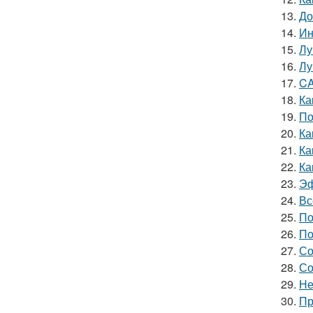
13.
До
14.
Ин
15.
Лу
16.
Лу
17.
CA
18.
Ка
19.
По
20.
Ка
21.
Ка
22.
Ка
23.
Эф
24.
Вс
25.
По
26.
По
27.
Со
28.
Со
29.
Не
30.
Пр