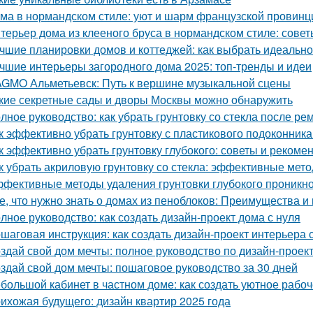
ма в нормандском стиле: уют и шарм французской провинц
терьер дома из клееного бруса в нормандском стиле: сове
чшие планировки домов и коттеджей: как выбрать идеаль
чшие интерьеры загородного дома 2025: топ-тренды и идеи
GMO Альметьевск: Путь к вершине музыкальной сцены
кие секретные сады и дворы Москвы можно обнаружить
лное руководство: как убрать грунтовку со стекла после ре
к эффективно убрать грунтовку с пластикового подоконник
к эффективно убрать грунтовку глубокого: советы и рекоме
к убрать акриловую грунтовку со стекла: эффективные мет
фективные методы удаления грунтовки глубокого проникно
е, что нужно знать о домах из пеноблоков: Преимущества и
лное руководство: как создать дизайн-проект дома с нуля
шаговая инструкция: как создать дизайн-проект интерьера
здай свой дом мечты: полное руководство по дизайн-проек
здай свой дом мечты: пошаговое руководство за 30 дней
большой кабинет в частном доме: как создать уютное рабо
ихожая будущего: дизайн квартир 2025 года