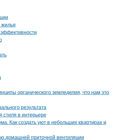
ации
 жилья
 и эффективности
ю
ать
а
инципы органического земледелия, что нам это
нального результата
я стиля в интерьере
ма. Как создать уют в небольших квартирах и
щью домашней приточной вентиляции