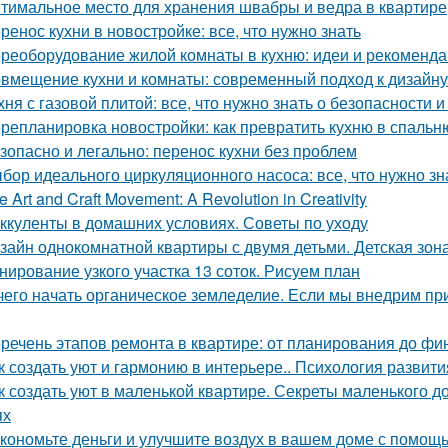
тимальное место для хранения швабры и ведра в квартире
ренос кухни в новостройке: все, что нужно знать
реоборудование жилой комнаты в кухню: идеи и рекоменд
вмещение кухни и комнаты: современный подход к дизайну
хня с газовой плитой: все, что нужно знать о безопасности
репланировка новостройки: как превратить кухню в спальн
зопасно и легально: перенос кухни без проблем
бор идеального циркуляционного насоса: все, что нужно зн
e Art and Craft Movement: A Revolution in Creativity
ккуленты в домашних условиях. Советы по уходу
зайн однокомнатной квартиры с двумя детьми. Детская зон
нирование узкого участка 13 соток. Рисуем план
чего начать органическое земледелие. Если мы внедрим пр
речень этапов ремонта в квартире: от планирования до фи
к создать уют и гармонию в интерьере.. Психология развити
к создать уют в маленькой квартире. Секреты маленького до
ях
кономьте деньги и улучшите воздух в вашем доме с помо