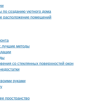
ии
ты по созданию уютного дома
ное расположение помещений
монта
а: лучшие методы
ндации
оды
вения со стеклянных поверхностей окон
 недостатки
 своими руками
ту
чее пространство