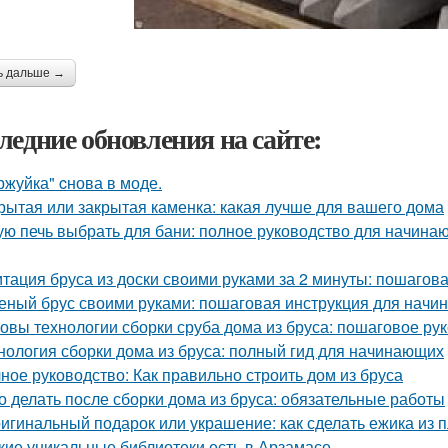
ь дальше →
ледние обновления на сайте:
ржуйка" cнова в моде.
рытая или закрытая каменка: какая лучше для вашего дома
ую печь выбрать для бани: полное руководство для начина
тация бруса из доски своими руками за 2 минуты: пошагов
еный брус своими руками: пошаговая инструкция для нач
овы технологии сборки сруба дома из бруса: пошаговое ру
нология сборки дома из бруса: полный гид для начинающих
ное руководство: Как правильно строить дом из бруса
о делать после сборки дома из бруса: обязательные работы
игинальный подарок или украшение: как сделать ежика из 
кие уникальные библиотеки есть в Арзамасе