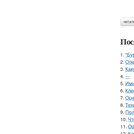
читат
Пос
1.
"Бу
2.
Отк
3.
Как
4.
---
5.
Ими
6.
Кле
7.
Осн
8.
Тех
9.
Пол
10.
Чт
11.
Ор
12.
Ка