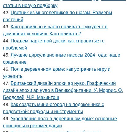
статьи в новую подборку
42.
Цветник из многолетников по шагам. Размеры
растений
43.
Как правильно и часто поливать суккулент в
домашних условиях. Как поливать?
44.
Подъем паркетной доски: как справиться с
проблемой
45.
Лучшие циркуляционные насосы 2024 года: наше
сравнение
46.
Пол в деревянном доме: как устранить игру и
укрепить
47.
Британский дизайн эпохи ар нуво. Графический
дизайн эпохи ар нуво в Великобритании. У. Моррис, О.
Бердслей, Ч.Р. Макинтош
48.
Как создать мини-огород на подоконнике с
подсветкой: подходы и инструменты
49.
Укрепление пола в деревянном доме: основные
принципы и рекомендации