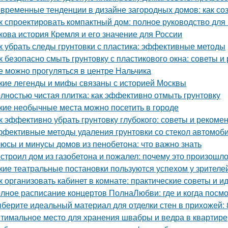
временные тенденции в дизайне загородных домов: как со
к спроектировать компактный дом: полное руководство дл
кова история Кремля и его значение для России
к убрать следы грунтовки с пластика: эффективные методы
к безопасно смыть грунтовку с пластикового окна: советы 
е можно прогуляться в центре Нальчика
кие легенды и мифы связаны с историей Москвы
лностью чистая плитка: как эффективно отмыть грунтовку
кие необычные места можно посетить в городе
к эффективно убрать грунтовку глубокого: советы и рекоме
фективные методы удаления грунтовки со стекол автомоб
юсы и минусы домов из пенобетона: что важно знать
строил дом из газобетона и пожалел: почему это произошл
кие театральные постановки пользуются успехом у зрителе
к организовать кабинет в комнате: практические советы и и
лное расписание концертов ПолнаЛюбви: где и когда посм
берите идеальный материал для отделки стен в прихожей:
тимальное место для хранения швабры и ведра в квартире