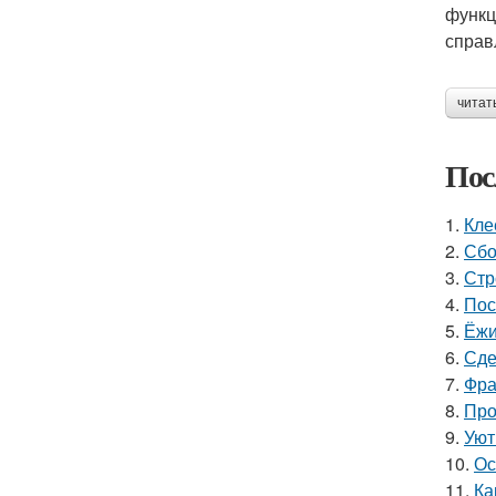
функц
справ
читат
Пос
1.
Кле
2.
Сбо
3.
Стр
4.
Пос
5.
Ёжи
6.
Сде
7.
Фра
8.
Про
9.
Уют
10.
Ос
11.
Ка