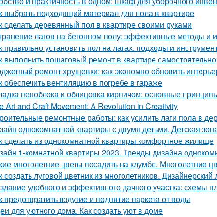
обство и практичность в одном: шкаф для уборочного инве
к выбрать подходящий материал для пола в квартире
к сделать деревянный пол в квартире своими руками
транение лагов на бетонном полу: эффективные методы и 
к правильно установить пол на лагах: подходы и инструмен
к выполнить пошаговый ремонт в квартире самостоятельно
джетный ремонт хрущевки: как экономно обновить интерье
к обеспечить вентиляцию в погребе в гараже
ладка пеноблока и облицовка кирпичом: основные принцип
e Art and Craft Movement: A Revolution in Creativity
роительные ремонтные работы: как усилить лаги пола в д
зайн однокомнатной квартиры с двумя детьми. Детская зон
к сделать из однокомнатной квартиры комфортное жилище
зайн 1-комнатной квартиры 2023. Тренды дизайна одноком
кие многолетние цветы посадить на клумбе. Многолетние ц
к создать луговой цветник из многолетников. Дизайнерский 
здание удобного и эффективного дачного участка: схемы п
к предотвратить вздутие и поднятие паркета от воды
еи для уютного дома. Как создать уют в доме