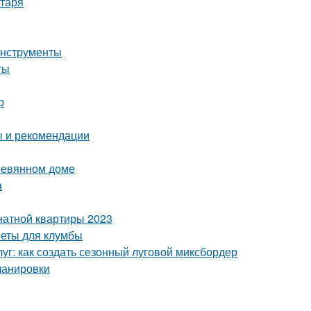
нтаря
инструменты
ты
р
ы и рекомендации
еревянном доме
а
натной квартиры 2023
веты для клумбы
луг: как создать сезонный луговой миксбордер
ланировки