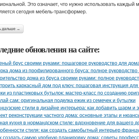
иональной. Это означает, что нужно использовать каждый м
ляется сегодня мебель-трансформер.
ь дальше →
ледние обновления на сайте:
еный брус своими руками: пошаговое руководство для дом
рка дома из профилированного бруса: полное руководство
оительство дома из бруса своими руками: полное руководс
троить каркасный дом под ключ: пошаговая инструкция дл
ки из пластиковых бутылок: мастер-класс по созданию ори
лай сам: оригинальная поделка ежик из семечек и бутылки
нцузские стили в дизайне интерьера: как добавить шарм и 
ект реконструкции частного дома: основные этапы и нюанс
ная кухня в нормандском стиле: вдохновение для вашего д
обенности стиля: как создать самобытный интерьер франц
к создать самую удобную планировку дома: советы профес