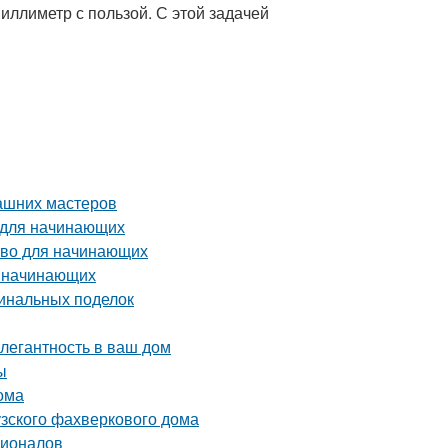
иллиметр с пользой. С этой задачей
ашних мастеров
 для начинающих
тво для начинающих
я начинающих
гинальных поделок
элегантность в ваш дом
ы
ома
узского фахверкового дома
сионалов