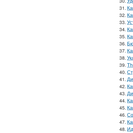
30.
Уд
31.
Ка
32.
Ка
33.
Ус
34.
Ка
35.
Ка
36.
Бю
37.
Ка
38.
Ук
39.
Th
40.
Ст
41.
Ди
42.
Ка
43.
Ди
44.
Ка
45.
Ка
46.
Со
47.
Ка
48.
Ид