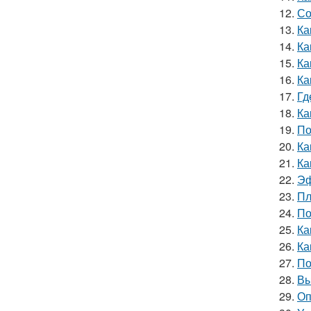
12.
Со
13.
Ка
14.
Ка
15.
Ка
16.
Ка
17.
Гд
18.
Ка
19.
По
20.
Ка
21.
Ка
22.
Эф
23.
Пл
24.
По
25.
Ка
26.
Ка
27.
По
28.
Вы
29.
Оп