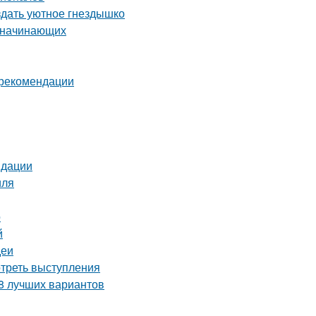
здать уютное гнездышко
я начинающих
и рекомендации
ндации
иля
о
й
деи
отреть выступления
 8 лучших вариантов