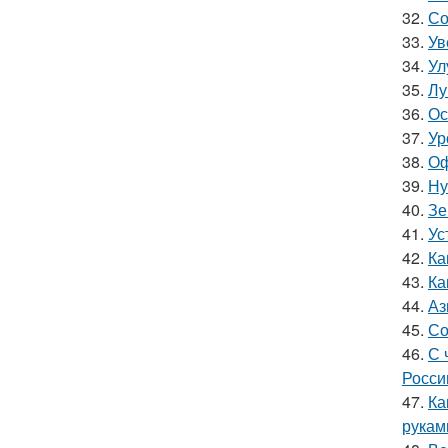
32.
Со
33.
Ув
34.
Ул
35.
Лу
36.
Ос
37.
Ур
38.
Оф
39.
Ну
40.
Зе
41.
Ус
42.
Ка
43.
Ка
44.
Аз
45.
Со
46.
С 
Росси
47.
Ка
рукам