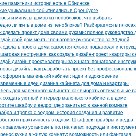
кие памятники истории есть в Обнинске
кие уникальные событияились в Оренбурге
юсы и минусы домов из пеноблоков: что выбрать
едно ли жить в доме из пеноблоков? Разбираемся в плюсах
к сделать проект дома своими руками: полное руководство
здай свой дом мечты: пошаговое руководство за 30 дней
к сделать проект дома самостоятельно: пошаговая инструк
шаговая инструкция: как создать дизайн-проект квартиры с
здай дизайн проект квартиры за 3 шага: пошаговая инструк
новы дизайна: как разработать проект без профессиональ
к оформить маленький кабинет: идеи и вдохновение
временные идеи дизайна кабинета для дома и квартиры
бель для маленького кабинета: как выбрать оптимальные 
к создать уютный интерьер маленького кабинета в доме
ротите швабру и ведро: где хранить их в ванной комнате
абра и тряпка с ведром: история создания и развитие
обство и практичность в одном: Шкаф для швабры и ведра
к правильно установить пол на лагах: подходы и инструмен
ренос кухни в жилую комнату: возможность или фантазия