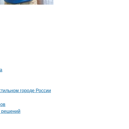
а
стильном городе России
мов
х решений