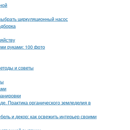
иной
выбрать циркуляционный насос
одборка
зяйству
ми руками: 100 фото
етоды и советы
ты
ами
ланировки
де. Практика органического земледелия в
бель и декор: как освежить интерьер своими