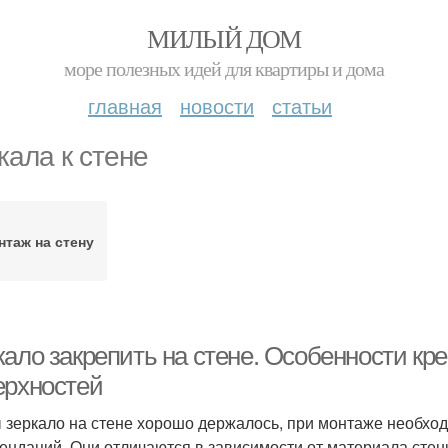
МИЛЫЙ ДОМ
море полезных идей для квартиры и дома
главная
новости
статьи
кала к стене
нтаж на стену
кало закрепить на стене. Особенности кр
ерхностей
 зеркало на стене хорошо держалось, при монтаже необх
ендаций. Они отличаются в зависимости от материала сте