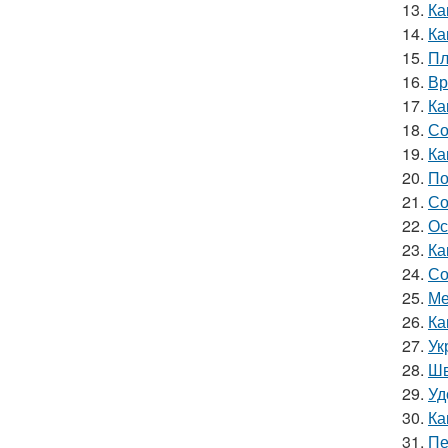
13.
Ка
14.
Ка
15.
Пл
16.
Вр
17.
Ка
18.
Со
19.
Ка
20.
По
21.
Со
22.
Ос
23.
Ка
24.
Со
25.
Ме
26.
Ка
27.
Ук
28.
Шв
29.
Уд
30.
Ка
31.
Пе