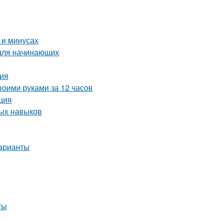
 и минусах
 для начинающих
ция
воими руками за 12 часов
ция
ных навыков
варианты
ты