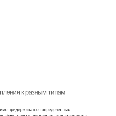
епления к разным типам
одимо придерживаться определенных
нки, фурнитуры и применяемых инструментов.