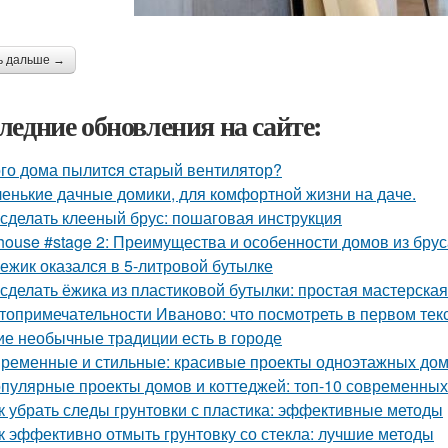
ь дальше →
ледние обновления на сайте:
ого дома пылитcя cтарый вентилятор?
енькие дачные домики, для комфортной жизни на даче.
 сделать клееный брус: пошаговая инструкция
house #stage 2: Преимущества и особенности домов из брус
 ежик оказался в 5-литровой бутылке
 сделать ёжика из пластиковой бутылки: простая мастерская
топримечательности Иваново: что посмотреть в первом тек
ие необычные традиции есть в городе
ременные и стильные: красивые проекты одноэтажных до
пулярные проекты домов и коттеджей: топ-10 современны
к убрать следы грунтовки с пластика: эффективные методы
к эффективно отмыть грунтовку со стекла: лучшие методы