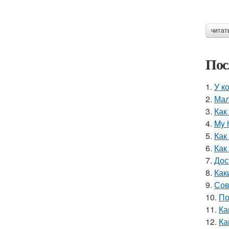
читат
Пос
1.
У к
2.
Мал
3.
Как
4.
My 
5.
Как
6.
Как
7.
Дос
8.
Как
9.
Сов
10.
По
11.
Ка
12.
Ка