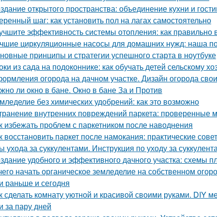
здание открытого пространства: объединение кухни и гост
еренный шаг: как установить пол на лагах самостоятельно
учшите эффективность системы отопления: как правильно 
чшие циркуляционные насосы для домашних нужд: наша п
новные принципы и стратегии успешного старта в ноутбуке
оки из сада на подоконнике: как обучать детей сельскому хо
ормления огорода на дачном участке. Дизайн огорода свои
жно ли окно в бане. Окно в бане За и Против
мледелие без химических удобрений: как это возможно
транение внутренних повреждений паркета: проверенные м
к избежать проблем с паркетником после наводнения
к восстановить паркет после намокания: практические сове
ы ухода за суккулентами. Инструкция по уходу за суккулент
здание удобного и эффективного дачного участка: схемы п
чего начать органическое земледелие на собственном огоро
и раньше и сегодня
к сделать комнату уютной и красивой своими руками. DIY ме
и за пару дней