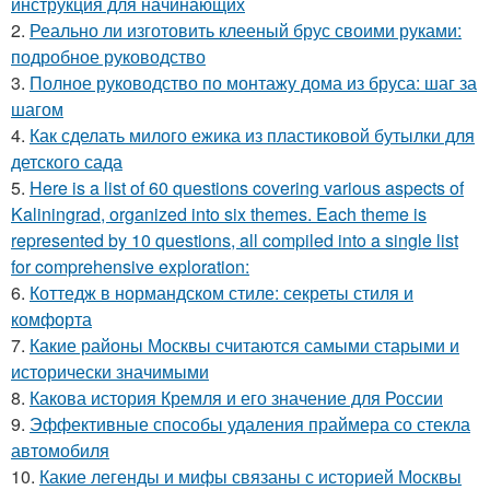
инструкция для начинающих
2.
Реально ли изготовить клееный брус своими руками:
подробное руководство
3.
Полное руководство по монтажу дома из бруса: шаг за
шагом
4.
Как сделать милого ежика из пластиковой бутылки для
детского сада
5.
Here is a list of 60 questions covering various aspects of
Kaliningrad, organized into six themes. Each theme is
represented by 10 questions, all compiled into a single list
for comprehensive exploration:
6.
Коттедж в нормандском стиле: секреты стиля и
комфорта
7.
Какие районы Москвы считаются самыми старыми и
исторически значимыми
8.
Какова история Кремля и его значение для России
9.
Эффективные способы удаления праймера со стекла
автомобиля
10.
Какие легенды и мифы связаны с историей Москвы