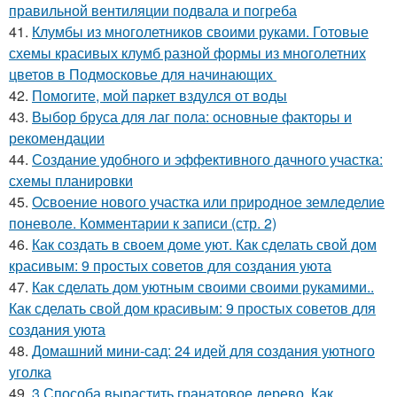
правильной вентиляции подвала и погреба
41.
Клумбы из многолетников своими руками. Готовые
схемы красивых клумб разной формы из многолетних
цветов в Подмосковье для начинающих
42.
Помогите, мой паркет вздулся от воды
43.
Выбор бруса для лаг пола: основные факторы и
рекомендации
44.
Создание удобного и эффективного дачного участка:
схемы планировки
45.
Освоение нового участка или природное земледелие
поневоле. Комментарии к записи (стр. 2)
46.
Как создать в своем доме уют. Как сделать свой дом
красивым: 9 простых советов для создания уюта
47.
Как сделать дом уютным своими своими рукамими..
Как сделать свой дом красивым: 9 простых советов для
создания уюта
48.
Домашний мини-сад: 24 идей для создания уютного
уголка
49.
3 Способа вырастить гранатовое дерево. Как