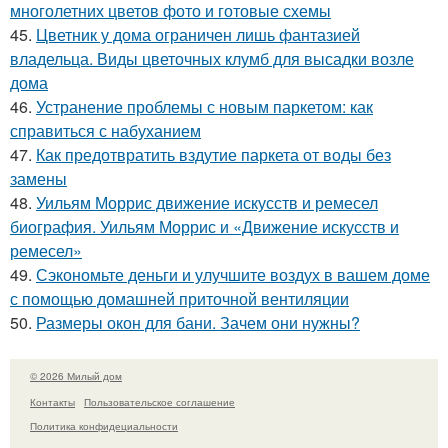
многолетних цветов фото и готовые схемы
45.
Цветник у дома ограничен лишь фантазией
владельца. Виды цветочных клумб для высадки возле
дома
46.
Устранение проблемы с новым паркетом: как
справиться с набуханием
47.
Как предотвратить вздутие паркета от воды без
замены
48.
Уильям Моррис движение искусств и ремесел
биография. Уильям Моррис и «Движение искусств и
ремесел»
49.
Сэкономьте деньги и улучшите воздух в вашем доме
с помощью домашней приточной вентиляции
50.
Размеры окон для бани. Зачем они нужны?
© 2026 Милый дом
Контакты
Пользовательское соглашение
Политика конфидециальности