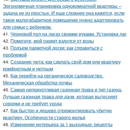
Эргономичная планировка однокомнатной квартиры –
задача не из простых. И еще сложнее она кажется, если
такое малогабаритное помещение нужно адаптировать
для семьи с ребенком.
41.
Черновой пол на лагах своими руками. Установка лаг
42.
Помогите, мой паркет вздулся от воды
43.
Подъем паркетной доски: как справиться с
проблемой
44.
Создание уюта: как сделать свой дом или квартиру
комфортным и уютным
45.
Как перейти на органическое садоводство.
Механическая обработка почвы
46.
Самая неприхотливая газонная трава и тип газона.
Лучшая газонная трава для дачи, которая вытесняет
сорняки и не требует ухода
47.
Как быстро и дешево отремонтировать убитую
квартиру. Особенности старого жилья
48.
Изменение интерьера за 1 выходные: рецепты