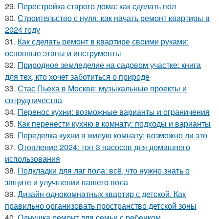
29.
Перестройка старого дома: как сделать пол
30.
Строительство с нуля: как начать ремонт квартиры в
2024 году
31.
Как сделать ремонт в квартире своими руками:
основные этапы и инструменты
32.
Природное земледелие на садовом участке: книга
для тех, кто хочет заботиться о природе
33.
Стас Пьеха в Москве: музыкальные проекты и
сотрудничества
34.
Перенос кухни: возможные варианты и ограничения
35.
Как перенести кухню в комнату: подходы и варианты
36.
Переделка кухни в жилую комнату: возможно ли это
37.
Отопление 2024: топ-3 насосов для домашнего
использования
38.
Подкладки для лаг пола: всё, что нужно знать о
защите и улучшении вашего пола
39.
Дизайн однокомнатных квартир с детской. Как
правильно организовать пространство детской зоны
40.
Однушка ремонт для семьи с ребенком.