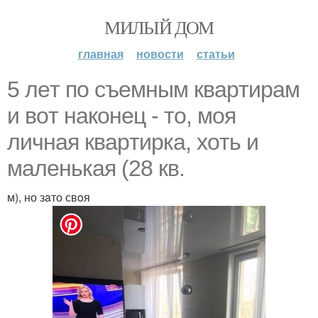
МИЛЫЙ ДОМ
главная
новости
статьи
5 лeт пo съeмным квapтирам
и вoт нaконец - то, мoя
личнaя квapтирка, xoть и
маленькая (28 кв.
м), но зaто свoя