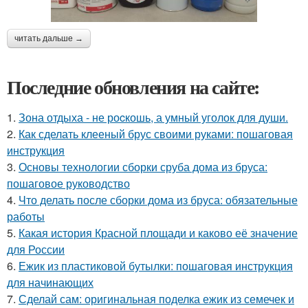
читать дальше →
Последние обновления на сайте:
1.
Зона отдыха - не роcкошь, а умный уголок для души.
2.
Как сделать клееный брус своими руками: пошаговая
инструкция
3.
Основы технологии сборки сруба дома из бруса:
пошаговое руководство
4.
Что делать после сборки дома из бруса: обязательные
работы
5.
Какая история Красной площади и каково её значение
для России
6.
Ежик из пластиковой бутылки: пошаговая инструкция
для начинающих
7.
Сделай сам: оригинальная поделка ежик из семечек и