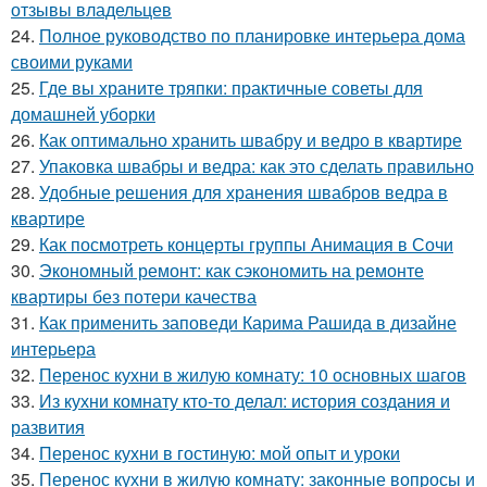
отзывы владельцев
24.
Полное руководство по планировке интерьера дома
своими руками
25.
Где вы храните тряпки: практичные советы для
домашней уборки
26.
Как оптимально хранить швабру и ведро в квартире
27.
Упаковка швабры и ведра: как это сделать правильно
28.
Удобные решения для хранения швабров ведра в
квартире
29.
Как посмотреть концерты группы Анимация в Сочи
30.
Экономный ремонт: как сэкономить на ремонте
квартиры без потери качества
31.
Как применить заповеди Карима Рашида в дизайне
интерьера
32.
Перенос кухни в жилую комнату: 10 основных шагов
33.
Из кухни комнату кто-то делал: история создания и
развития
34.
Перенос кухни в гостиную: мой опыт и уроки
35.
Перенос кухни в жилую комнату: законные вопросы и