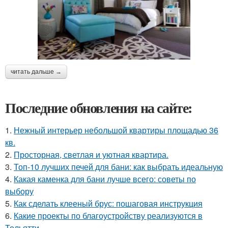
читать дальше →
Последние обновления на сайте:
1.
Нежный интерьер небольшой квартиры площадью 36
кв.
2.
Просторная, светлая и уютная квартира.
3.
Топ-10 лучших печей для бани: как выбрать идеальную
4.
Какая каменка для бани лучше всего: советы по
выбору
5.
Как сделать клееный брус: пошаговая инструкция
6.
Какие проекты по благоустройству реализуются в
Тольятти