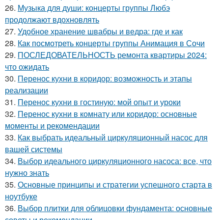
26.
Музыка для души: концерты группы Любэ
продолжают вдохновлять
27.
Удобное хранение швабры и ведра: где и как
28.
Как посмотреть концерты группы Анимация в Сочи
29.
ПОСЛЕДОВАТЕЛЬНОСТЬ ремонта квартиры 2024:
что ожидать
30.
Перенос кухни в коридор: возможность и этапы
реализации
31.
Перенос кухни в гостиную: мой опыт и уроки
32.
Перенос кухни в комнату или коридор: основные
моменты и рекомендации
33.
Как выбрать идеальный циркуляционный насос для
вашей системы
34.
Выбор идеального циркуляционного насоса: все, что
нужно знать
35.
Основные принципы и стратегии успешного старта в
ноутбуке
36.
Выбор плитки для облицовки фундамента: основные
советы и рекомендации