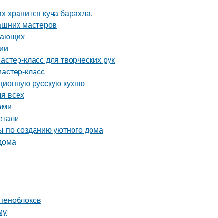
ах хранится куча барахла.
ашних мастеров
инающих
сии
астер-класс для творческих рук
мастер-класс
иционную русскую кухню
ля всех
ами
етали
ты по созданию уютного дома
 дома
 пеноблоков
му