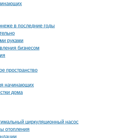
ачинающих
онеже в последние годы
тельно
ими руками
авления бизнесом
ция
ое пространство
для начинающих
истки дома
птимальный циркуляционный насос
мы отопления
ендации