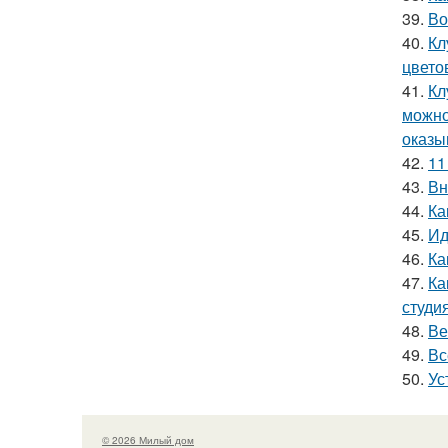
39.
Во
40.
Кл
цвето
41.
Кл
можно
оказы
42.
11
43.
Вн
44.
Ка
45.
Ид
46.
Ка
47.
Ка
студи
48.
Ве
49.
Вс
50.
Ус
© 2026 Милый дом