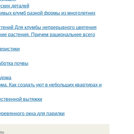
ских деталей
сивых клумб разной формы из многолетних
стений Для клумбы непрерывного цветения
тние растения. Причем рациональнее всего
теристики
аботка почвы
 дома
ма. Как создать уют в небольших квартирах и
тественной вытяжки
еревянного окна для парилки
язь