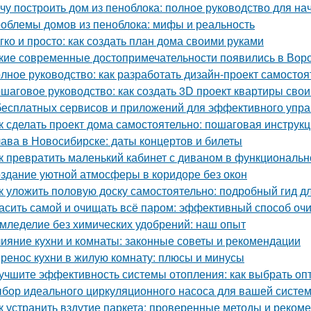
чу построить дом из пеноблока: полное руководство для н
облемы домов из пеноблока: мифы и реальность
гко и просто: как создать план дома своими руками
кие современные достопримечательности появились в Вор
лное руководство: как разработать дизайн-проект самостоя
шаговое руководство: как создать 3D проект квартиры сво
бесплатных сервисов и приложений для эффективного упр
к сделать проект дома самостоятельно: пошаговая инструк
ава в Новосибирске: даты концертов и билеты
к превратить маленький кабинет с диваном в функциональн
здание уютной атмосферы в коридоре без окон
к уложить половую доску самостоятельно: подробный гид 
асить самой и очищать всё паром: эффективный способ оч
мледелие без химических удобрений: наш опыт
ияние кухни и комнаты: законные советы и рекомендации
ренос кухни в жилую комнату: плюсы и минусы
учшите эффективность системы отопления: как выбрать о
бор идеального циркуляционного насоса для вашей систе
к устранить вздутие паркета: проверенные методы и реком