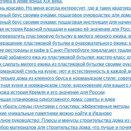
ртира в доме конца XIX века.
нь красиво. Но меня всегда интересует, где в таких квартир
еный брус своими руками: пошаговое руководство для дом
еный брус своими руками: пошаговая инструкция для нач
ая история Красной площади и каково её значение для Рос
 превратить пластиковую бутылку в милого лесного ежика: м
вращение пластиковой бутылки в очаровательного ёжика: 
ие рестораны и кафе в Санкт-Петербурге предлагают трад
дай забавного ежа из пластиковой бутылки: мастер-класс д
к сделать милого ежика из пластиковой бутылки своими рук
рмандский стиль на кухне: уют и естественность в каждой д
терьер дома из клееного бруса в нормандском стиле: сове
тная кухня в нормандском стиле: вдохновение для вашего
кова история Кремля и его значение для России
чшая планировка одноэтажного дома: советы и идеи
к убрать следы грунтовки с пластика: эффективные методы
кие уникальные памятники можно найти в Иваново
лное руководство: Плюсы и минусы строительства дома из
бор материалов для строительства дома: что лучше и поче