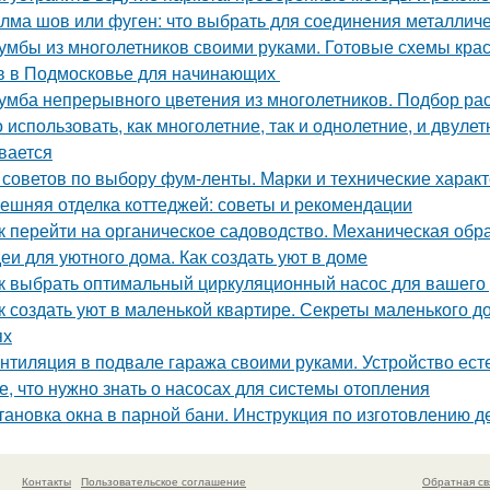
лма шов или фуген: что выбрать для соединения металличе
умбы из многолетников своими руками. Готовые схемы кра
в в Подмосковье для начинающих
умба непрерывного цветения из многолетников. Подбор ра
 использовать, как многолетние, так и однолетние, и двуле
вается
 советов по выбору фум-ленты. Марки и технические харак
ешняя отделка коттеджей: советы и рекомендации
к перейти на органическое садоводство. Механическая обр
еи для уютного дома. Как создать уют в доме
к выбрать оптимальный циркуляционный насос для вашего
к создать уют в маленькой квартире. Секреты маленького до
ях
нтиляция в подвале гаража своими руками. Устройство ес
е, что нужно знать о насосах для системы отопления
тановка окна в парной бани. Инструкция по изготовлению д
Контакты
Пользовательское соглашение
Обратная св