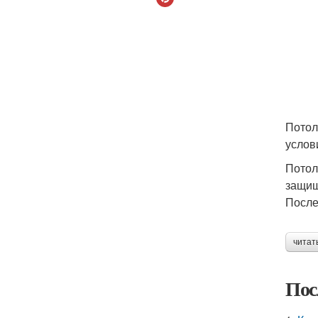
Потол
услов
Потол
защищ
После
читат
Пос