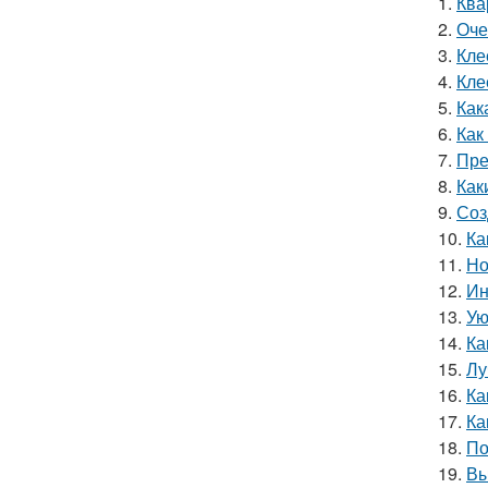
1.
Ква
2.
Оче
3.
Кле
4.
Кле
5.
Как
6.
Как
7.
Пре
8.
Как
9.
Соз
10.
Ка
11.
Но
12.
Ин
13.
Ую
14.
Ка
15.
Лу
16.
Ка
17.
Ка
18.
По
19.
Вы