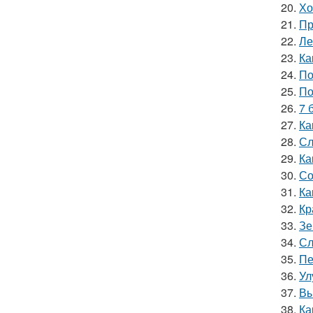
20.
Хо
21.
Пр
22.
Ле
23.
Ка
24.
По
25.
По
26.
7 
27.
Ка
28.
Сл
29.
Ка
30.
Со
31.
Ка
32.
Кр
33.
Зе
34.
Сл
35.
Пе
36.
Ул
37.
Вы
38.
Ка