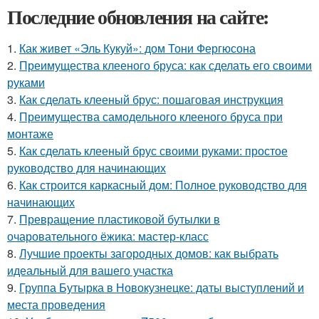
Последние обновления на сайте:
1.
Как живет «Эль Кукуй»: дом Тони Фергюсона
2.
Преимущества клееного бруса: как сделать его своими
руками
3.
Как сделать клееный брус: пошаговая инструкция
4.
Преимущества самодельного клееного бруса при
монтаже
5.
Как сделать клееный брус своими руками: простое
руководство для начинающих
6.
Как строится каркасный дом: Полное руководство для
начинающих
7.
Превращение пластиковой бутылки в
очаровательного ёжика: мастер-класс
8.
Лучшие проекты загородных домов: как выбрать
идеальный для вашего участка
9.
Группа Бутырка в Новокузнецке: даты выступлений и
места проведения