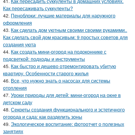
41.
Как пересадить суккуленты в домашних условиях.
Как пересаживать суккуленты?
42.
Пеноблоки: лучшие материалы для наружного
оформления
43.
Как сделать дом уютным своими своими рукамими..
Как сделать свой дом красивым: 9 простых советов для
создания уюта
44.
Как создать мини-огород на подоконнике с
подсветкой: подходы и инструменты
45.
Как быстро и дешево отремонтировать убитую
квартиру. Особенности старого жилья
46.
Все, что нужно знать о насосах для системы
отопления
47.
Уроки природы для детей: мини-огород на окне в
детском саду
48.
Секреты создания функционального и эстетичного
огорода и сада: как разделить зоны
49.
Экологическое воспитание: фотоотчет о полезных
занятиях