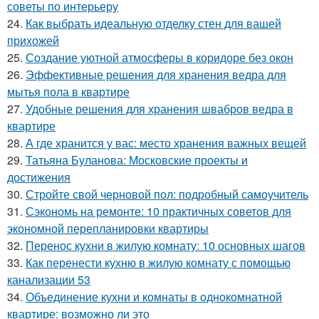
советы по интерьеру
24.
Как выбрать идеальную отделку стен для вашей
прихожей
25.
Создание уютной атмосферы в коридоре без окон
26.
Эффективные решения для хранения ведра для
мытья пола в квартире
27.
Удобные решения для хранения швабров ведра в
квартире
28.
А где хранится у вас: место хранения важных вещей
29.
Татьяна Буланова: Московские проекты и
достижения
30.
Стройте свой черновой пол: подробный самоучитель
31.
Сэкономь на ремонте: 10 практичных советов для
экономной перепланировки квартиры
32.
Перенос кухни в жилую комнату: 10 основных шагов
33.
Как перенести кухню в жилую комнату с помощью
канализации 53
34.
Объединение кухни и комнаты в однокомнатной
квартире: возможно ли это