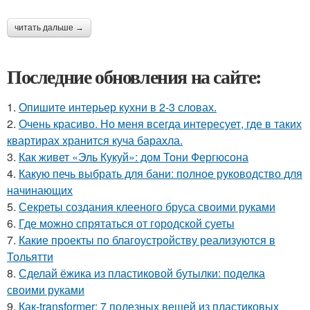
читать дальше →
Последние обновления на сайте:
1.
Опишите интерьер кухни в 2-3 словах.
2.
Очень красиво. Но меня всегда интересует, где в таких
квартирах хранится куча барахла.
3.
Как живет «Эль Кукуй»: дом Тони Фергюсона
4.
Какую печь выбрать для бани: полное руководство для
начинающих
5.
Секреты создания клееного бруса своими руками
6.
Где можно спрятаться от городской суеты
7.
Какие проекты по благоустройству реализуются в
Тольятти
8.
Сделай ёжика из пластиковой бутылки: поделка
своими руками
9.
Как-transformer: 7 полезных вещей из пластиковых