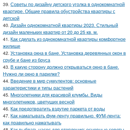
39.
Советы по дизайну детского уголка в однокомнатной
квартире. Общие правила обустройства квартиры с
детской
40.
Дизайн однокомнатной квартиры 2023. Стильный
дизайн маленьких квартир от 20 до 25 кв. м.
41.
Как сделать из однокомнатной квартиры комфортное
жилище
42.
Установка окна в бане. Установка деревянных окон в
срубе и бане из бруса
43.
В какую сторону должно открываться окно в бане.
Нужно ли окно в парилке?
44.
Введение в мир суккулентов: основные
характеристики и типы растений
45.
Многолетники для красивой клумбы. Виды
многолетников, цветущих весной
46.
Как предотвратить вздутие паркета от воды
47.
Как наматывать фум-ленту правильно. ФУМ-лента:
как правильно наматывать
48.
Как выбрать насос для отопления: основные советы