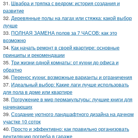
31.
Швабра и тряпка с ведром: история создания и
развитие
32.
Деревянные полы на лагах или стяжка: какой выбор
лучше
33.
ПОЛНАЯ ЗАМЕНА полов за 7 ЧАСОВ: как это
возможно
34.
Как начать ремонт в своей квартире: основные
принципы и рекомендации
35.
Три жизни одной комнаты: от кухни до офиса и
обратно
36.
Перенос кухни: возможные варианты и ограничения
37.
Идеальный выбор: Какие лаги лучше использовать
для пола в доме или квартире
38.
Погружение в мир пермакультуры: лучшие книги для
начинающих
39.
Создание уютного ландшафтного дизайна на дачном
участке 10 соток
40.
Просто и эффективно: как правильно организовать
вентиляцию погреба в гараже