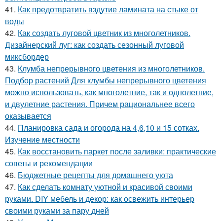
41.
Как предотвратить вздутие ламината на стыке от
воды
42.
Как создать луговой цветник из многолетников.
Дизайнерский луг: как создать сезонный луговой
миксбордер
43.
Клумба непрерывного цветения из многолетников.
Подбор растений Для клумбы непрерывного цветения
можно использовать, как многолетние, так и однолетние,
и двулетние растения. Причем рациональнее всего
оказывается
44.
Планировка сада и огорода на 4,6,10 и 15 сотках.
Изучение местности
45.
Как восстановить паркет после заливки: практические
советы и рекомендации
46.
Бюджетные рецепты для домашнего уюта
47.
Как сделать комнату уютной и красивой своими
руками. DIY мебель и декор: как освежить интерьер
своими руками за пару дней