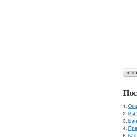
читат
Пос
1.
Оши
2.
Вы 
3.
Бан
4.
Пре
5.
Как