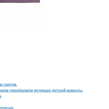
и светом.
унком преобразили интерьер детской комнаты.
а
трукция