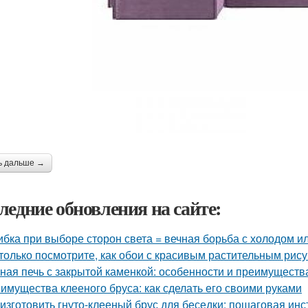
ь дальше →
ледние обновления на сайте:
бка при выборе сторон света = вечная борьба с холодом ил
только посмотрите, как обои с красивым растительным рис
ная печь с закрытой каменкой: особенности и преимуществ
имущества клееного бруса: как сделать его своими руками
 изготовить гнуто-клееный брус для беседки: пошаговая инс