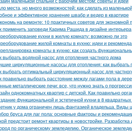
зайн маленькой спальни с рабочим местом: советы и идеи
ло места, но много возможностей: как сделать из маленьк
обное и эффективное хранение швабр и ведер в квартире
кономь на ремонте: 10 практичных советов для экономной
к применить заповеди Карима Рашида в дизайне интерьера
реоборудование кухни в жилую комнату: возможно ли это
реоборудование жилой комнаты в кухню: идеи и рекоменд
репланировка комнаты в кухню: как создать функциональн
к выбрать водяной насос для отопления частного дома
чшие циркуляционные насосы для отопления: как выбрать 
к выбрать оптимальный циркуляционный насос для частног
к правильно выбрать расстояние между лагами пола в дер
нные металлические печи: все, что нужно знать о прогресс
зайн однокомнатных квартир с детской. Как правильно орга
здание функциональной и эстетичной кухни в 8 квадратных
етник у дома ограничен лишь фантазией владельца. Виды 
бор бруса для лаг пола: основные факторы и рекомендаци
кой предстоит ремонт квартиры в новостройке. Разработка 
ород по органическому земледелию. Органическое земледели