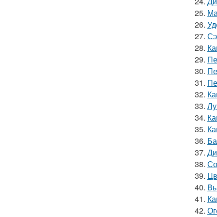
24.
Ди
25.
Ма
26.
Уд
27.
Сэ
28.
Ка
29.
Пе
30.
Пе
31.
Пе
32.
Ка
33.
Лу
34.
Ка
35.
Ка
36.
Ба
37.
Ди
38.
Со
39.
Цв
40.
Вы
41.
Ка
42.
Ог