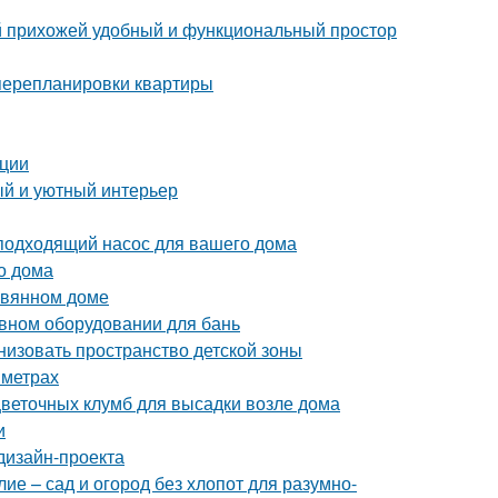
ой прихожей удобный и функциональный простор
 перепланировки квартиры
ации
ый и уютный интерьер
подходящий насос для вашего дома
о дома
евянном доме
ивном оборудовании для бань
низовать пространство детской зоны
 метрах
цветочных клумб для высадки возле дома
и
дизайн-проекта
е – сад и огород без хлопот для разумно-