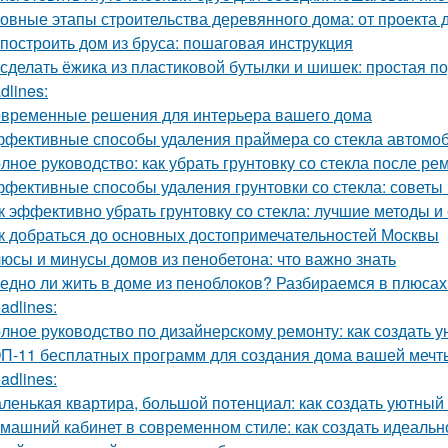
овные этапы строительства деревянного дома: от проекта 
 построить дом из бруса: пошаговая инструкция
 сделать ёжика из пластиковой бутылки и шишек: простая п
dlines:
временные решения для интерьера вашего дома
фективные способы удаления праймера со стекла автомо
лное руководство: как убрать грунтовку со стекла после ре
фективные способы удаления грунтовки со стекла: советы
к эффективно убрать грунтовку со стекла: лучшие методы и
к добраться до основных достопримечательностей Москвы
юсы и минусы домов из пенобетона: что важно знать
едно ли жить в доме из пеноблоков? Разбираемся в плюсах
adlines:
лное руководство по дизайнерскому ремонту: как создать 
П-11 бесплатных программ для создания дома вашей мечт
adlines:
ленькая квартира, большой потенциал: как создать уютный
машний кабинет в современном стиле: как создать идеальн