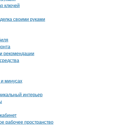
до ключей
оделка своими руками
биля
монта
 и рекомендации
 средства
 и минусах
уникальный интерьер
ы
 кабинет
ое рабочее пространство