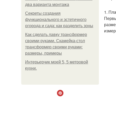
два варианта монтажа
1. Пл
Секреты создания
Первы
функционального и эстетичного
разме
огорода и сада: как разделить зоны
измер
Как сделать лавку трансформер
своими руками. Скамейка-стол
трансформер своими руками:
размеры, примеры
Интерьерчик моей 5, 5 метровой
кухни.