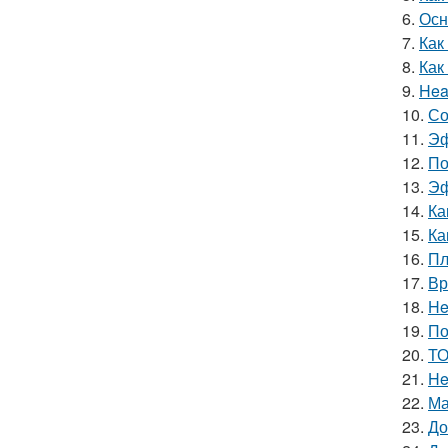
6.
Осн
7.
Как
8.
Как
9.
Hea
10.
Со
11.
Эф
12.
По
13.
Эф
14.
Ка
15.
Ка
16.
Пл
17.
Вр
18.
He
19.
По
20.
ТО
21.
He
22.
Ма
23.
До