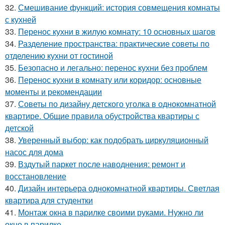
32.
Смешивание функций: история совмещения комнаты
с кухней
33.
Перенос кухни в жилую комнату: 10 основных шагов
34.
Разделение пространства: практические советы по
отделению кухни от гостиной
35.
Безопасно и легально: перенос кухни без проблем
36.
Перенос кухни в комнату или коридор: основные
моменты и рекомендации
37.
Советы по дизайну детского уголка в однокомнатной
квартире. Общие правила обустройства квартиры с
детской
38.
Уверенный выбор: как подобрать циркуляционный
насос для дома
39.
Вздутый паркет после наводнения: ремонт и
восстановление
40.
Дизайн интерьера однокомнатной квартиры. Светлая
квартира для студентки
41.
Монтаж окна в парилке своими руками. Нужно ли
окно в парилке