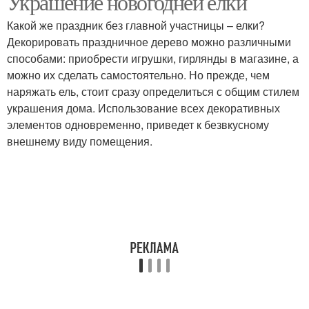
Украшение новогодней елки
Какой же праздник без главной участницы – елки?
Декорировать праздничное дерево можно различными
способами: приобрести игрушки, гирлянды в магазине, а
Дерево в интерьере
Деревянный декор
можно их сделать самостоятельно. Но прежде, чем
наряжать ель, стоит сразу определиться с общим стилем
украшения дома. Использование всех декоративных
элементов одновременно, приведет к безвкусному
Фасад из обожженного
Интерьер из дерева
внешнему виду помещения.
дерева
Дерева в свадебном
Удивительный декор
декоре
Дерева в декоре
Материалы в декоре