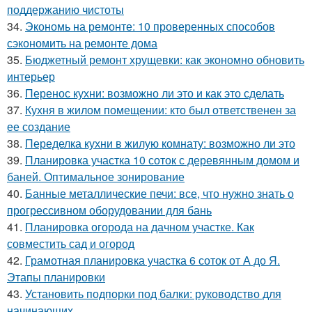
поддержанию чистоты
34.
Экономь на ремонте: 10 проверенных способов
сэкономить на ремонте дома
35.
Бюджетный ремонт хрущевки: как экономно обновить
интерьер
36.
Перенос кухни: возможно ли это и как это сделать
37.
Кухня в жилом помещении: кто был ответственен за
ее создание
38.
Переделка кухни в жилую комнату: возможно ли это
39.
Планировка участка 10 соток с деревянным домом и
баней. Оптимальное зонирование
40.
Банные металлические печи: все, что нужно знать о
прогрессивном оборудовании для бань
41.
Планировка огорода на дачном участке. Как
совместить сад и огород
42.
Грамотная планировка участка 6 соток от А до Я.
Этапы планировки
43.
Установить подпорки под балки: руководство для
начинающих