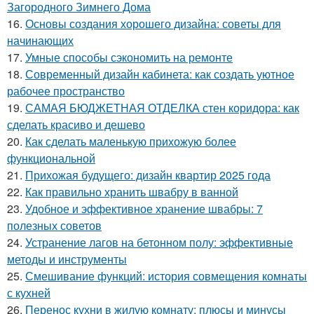
Загородного Зимнего Дома
16.
Основы создания хорошего дизайна: советы для
начинающих
17.
Умные способы сэкономить на ремонте
18.
Современный дизайн кабинета: как создать уютное
рабочее пространство
19.
САМАЯ БЮДЖЕТНАЯ ОТДЕЛКА стен коридора: как
сделать красиво и дешево
20.
Как сделать маленькую прихожую более
функциональной
21.
Прихожая будущего: дизайн квартир 2025 года
22.
Как правильно хранить швабру в ванной
23.
Удобное и эффективное хранение швабры: 7
полезных советов
24.
Устранение лагов на бетонном полу: эффективные
методы и инструменты
25.
Смешивание функций: история совмещения комнаты
с кухней
26.
Перенос кухни в жилую комнату: плюсы и минусы