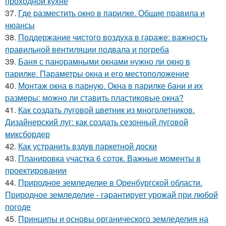
проходной кухне
37.
Где разместить окно в парилке. Общие правила и
нюансы
38.
Поддержание чистого воздуха в гараже: важность
правильной вентиляции подвала и погреба
39.
Баня с панорамными окнами нужно ли окно в
парилке. Параметры окна и его местоположение
40.
Монтаж окна в парную. Окна в парилке бани и их
размеры: можно ли ставить пластиковые окна?
41.
Как создать луговой цветник из многолетников.
Дизайнерский луг: как создать сезонный луговой
миксбордер
42.
Как устранить вздув паркетной доски
43.
Планировка участка 6 соток. Важные моменты в
проектировании
44.
Природное земледелие в Оренбургской области.
Природное земледелие - гарантирует урожай при любой
погоде
45.
Принципы и основы органического земледелия на