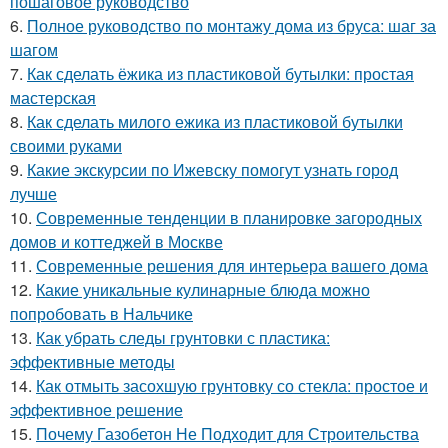
пошаговое руководство
6.
Полное руководство по монтажу дома из бруса: шаг за
шагом
7.
Как сделать ёжика из пластиковой бутылки: простая
мастерская
8.
Как сделать милого ежика из пластиковой бутылки
своими руками
9.
Какие экскурсии по Ижевску помогут узнать город
лучше
10.
Современные тенденции в планировке загородных
домов и коттеджей в Москве
11.
Современные решения для интерьера вашего дома
12.
Какие уникальные кулинарные блюда можно
попробовать в Нальчике
13.
Как убрать следы грунтовки с пластика:
эффективные методы
14.
Как отмыть засохшую грунтовку со стекла: простое и
эффективное решение
15.
Почему Газобетон Не Подходит для Строительства