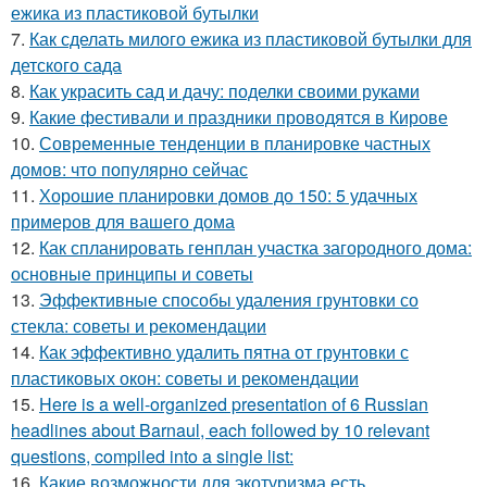
ежика из пластиковой бутылки
7.
Как сделать милого ежика из пластиковой бутылки для
детского сада
8.
Как украсить сад и дачу: поделки своими руками
9.
Какие фестивали и праздники проводятся в Кирове
10.
Современные тенденции в планировке частных
домов: что популярно сейчас
11.
Хорошие планировки домов до 150: 5 удачных
примеров для вашего дома
12.
Как спланировать генплан участка загородного дома:
основные принципы и советы
13.
Эффективные способы удаления грунтовки со
стекла: советы и рекомендации
14.
Как эффективно удалить пятна от грунтовки с
пластиковых окон: советы и рекомендации
15.
Here is a well-organized presentation of 6 Russian
headlines about Barnaul, each followed by 10 relevant
questions, compiled into a single list:
16.
Какие возможности для экотуризма есть