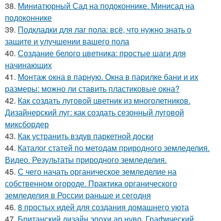
38.
Миниатюрный Сад на подоконнике. Минисад на
подоконнике
39.
Подкладки для лаг пола: всё, что нужно знать о
защите и улучшении вашего пола
40.
Создание белого цветника: простые шаги для
начинающих
41.
Монтаж окна в парную. Окна в парилке бани и их
размеры: можно ли ставить пластиковые окна?
42.
Как создать луговой цветник из многолетников.
Дизайнерский луг: как создать сезонный луговой
миксбордер
43.
Как устранить вздув паркетной доски
44.
Каталог статей по методам природного земледелия.
Видео. Результаты природного земледелия.
45.
С чего начать органическое земледелие на
собственном огороде. Практика органического
земледелия в России раньше и сегодня
46.
8 простых идей для создания домашнего уюта
47.
Британский дизайн эпохи ар нуво. Графический