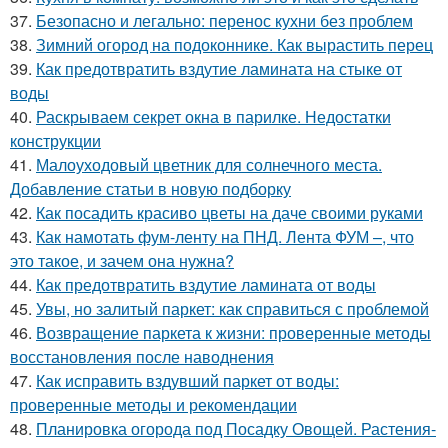
37.
Безопасно и легально: перенос кухни без проблем
38.
Зимний огород на подоконнике. Как вырастить перец
39.
Как предотвратить вздутие ламината на стыке от
воды
40.
Раскрываем секрет окна в парилке. Недостатки
конструкции
41.
Малоуходовый цветник для солнечного места.
Добавление статьи в новую подборку
42.
Как посадить красиво цветы на даче своими руками
43.
Как намотать фум-ленту на ПНД. Лента ФУМ –, что
это такое, и зачем она нужна?
44.
Как предотвратить вздутие ламината от воды
45.
Увы, но залитый паркет: как справиться с проблемой
46.
Возвращение паркета к жизни: проверенные методы
восстановления после наводнения
47.
Как исправить вздувший паркет от воды:
проверенные методы и рекомендации
48.
Планировка огорода под Посадку Овощей. Растения-