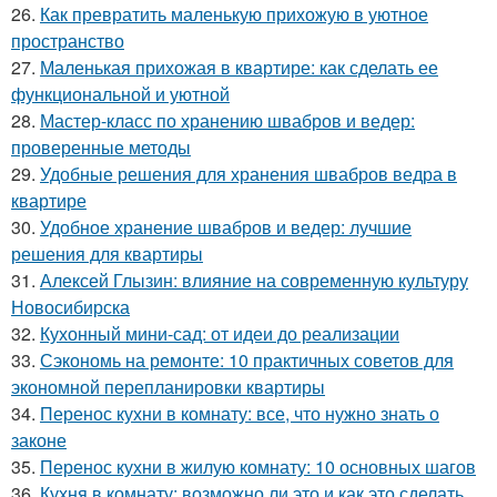
26.
Как превратить маленькую прихожую в уютное
пространство
27.
Маленькая прихожая в квартире: как сделать ее
функциональной и уютной
28.
Мастер-класс по хранению швабров и ведер:
проверенные методы
29.
Удобные решения для хранения швабров ведра в
квартире
30.
Удобное хранение швабров и ведер: лучшие
решения для квартиры
31.
Алексей Глызин: влияние на современную культуру
Новосибирска
32.
Кухонный мини-сад: от идеи до реализации
33.
Сэкономь на ремонте: 10 практичных советов для
экономной перепланировки квартиры
34.
Перенос кухни в комнату: все, что нужно знать о
законе
35.
Перенос кухни в жилую комнату: 10 основных шагов
36.
Кухня в комнату: возможно ли это и как это сделать