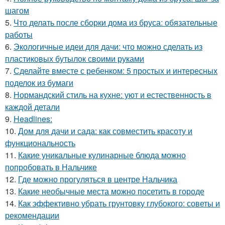
шагом
5.
Что делать после сборки дома из бруса: обязательные
работы
6.
Экологичные идеи для дачи: что можно сделать из
пластиковых бутылок своими руками
7.
Сделайте вместе с ребенком: 5 простых и интересных
поделок из бумаги
8.
Нормандский стиль на кухне: уют и естественность в
каждой детали
9.
Headlines:
10.
Дом для дачи и сада: как совместить красоту и
функциональность
11.
Какие уникальные кулинарные блюда можно
попробовать в Нальчике
12.
Где можно прогуляться в центре Нальчика
13.
Какие необычные места можно посетить в городе
14.
Как эффективно убрать грунтовку глубокого: советы и
рекомендации