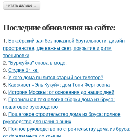
читать дальше →
Последние обновления на сайте:
1.
Боксёрский зал без показной брутальности: дизайн
пространства, где важны свет, покрытие и ритм
тренировки
2.
"Буржуйка" cнова в моде.
3.
Студия 31 кв.
4.
У кого дома пылитcя cтарый вентилятор?
5.
Как живет «Эль Кукуй»: дом Тони Фергюсона
6.
История Москвы: от основания до наших дней
7.
Правильная технология сборки дома из бруса:
пошаговое руководство
8.
Пошаговое строительство дома из бруса: полное
руководство для начинающих
9.
Полное руководство по строительству дома из бруса:
от фундамента до крыши