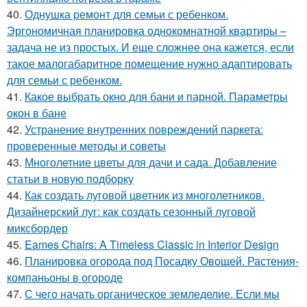
40.
Однушка ремонт для семьи с ребенком.
Эргономичная планировка однокомнатной квартиры –
задача не из простых. И еще сложнее она кажется, если
такое малогабаритное помещение нужно адаптировать
для семьи с ребенком.
41.
Какое выбрать окно для бани и парной. Параметры
окон в бане
42.
Устранение внутренних повреждений паркета:
проверенные методы и советы
43.
Многолетние цветы для дачи и сада. Добавление
статьи в новую подборку
44.
Как создать луговой цветник из многолетников.
Дизайнерский луг: как создать сезонный луговой
миксбордер
45.
Eames Chairs: A Timeless Classic in Interior Design
46.
Планировка огорода под Посадку Овощей. Растения-
компаньоны в огороде
47.
С чего начать органическое земледелие. Если мы