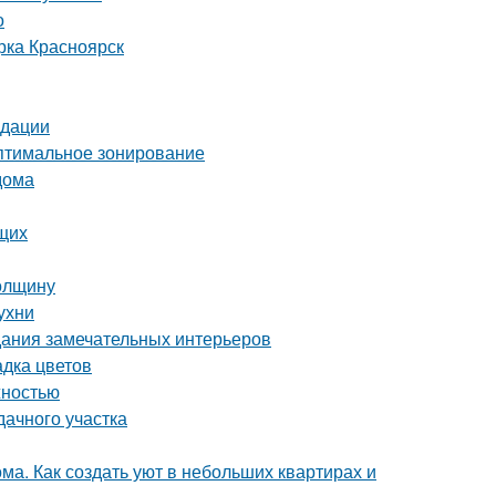
о
рка Красноярск
ндации
Оптимальное зонирование
дома
щих
толщину
ухни
дания замечательных интерьеров
адка цветов
жностью
дачного участка
ма. Как создать уют в небольших квартирах и