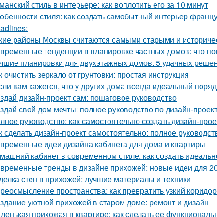
манский стиль в интерьере: как воплотить его за 10 минут
обенности стиля: как создать самобытный интерьер франц
adlines:
кие районы Москвы считаются самыми старыми и историче
временные тенденции в планировке частных домов: что по
чшие планировки для двухэтажных домов: 5 удачных реше
к очистить зеркало от грунтовки: простая инструкция
сли вам кажется, что у других дома всегда идеальный порядо
здай дизайн-проект сам: пошаговое руководство
здай свой дом мечты: полное руководство по дизайн-проек
лное руководство: как самостоятельно создать дизайн-прое
к сделать дизайн-проект самостоятельно: полное руководс
временные идеи дизайна кабинета для дома и квартиры
машний кабинет в современном стиле: как создать идеальн
временные тренды в дизайне прихожей: новые идеи для 20
делка стен в прихожей: лучшие материалы и техники
реосмысление пространства: как превратить узкий коридор
здание уютной прихожей в старом доме: ремонт и дизайн
ленькая прихожая в квартире: как сделать ее функциональ