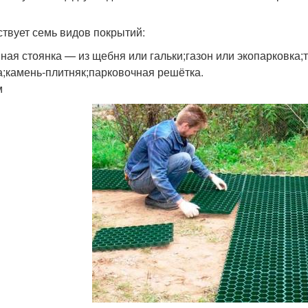
твует семь видов покрытий:
ная стоянка — из щебня или гальки;газон или экопарковка;
а;камень-плитняк;парковочная решётка.
м