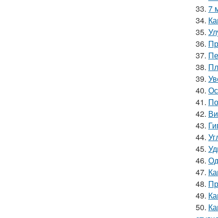
33.
7 
34.
Ка
35.
Ул
36.
Пр
37.
Пе
38.
Пл
39.
Ув
40.
Ос
41.
По
42.
Ви
43.
Ги
44.
Уг
45.
Уд
46.
Од
47.
Ка
48.
Пр
49.
Ка
50.
Ка