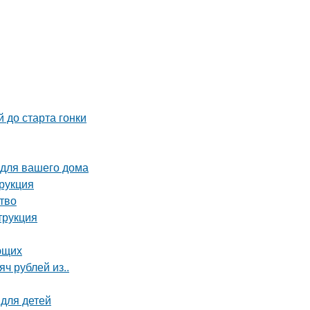
 до старта гонки
 для вашего дома
трукция
тво
трукция
ющих
ч рублей из..
 для детей