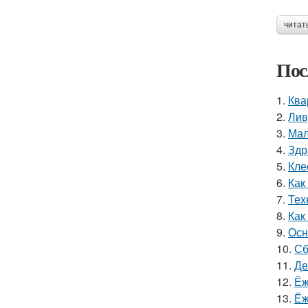
читат
Пос
1.
Ква
2.
Лив
3.
Мал
4.
Здр
5.
Кле
6.
Как
7.
Тех
8.
Как
9.
Осн
10.
Сб
11.
Де
12.
Ёж
13.
Ёж