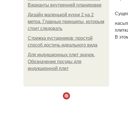
Варианты внутренней планировки
Сущес
Дизайн маленькой кухни 2 на 2
метра. Главные принципы, которым
насып
стоит следовать
плитк
В это
Стрижка кустарников: простой
способ достичь идеального вида
Для индукционных плит значок.
Обозначение посуды для
индукционной плит