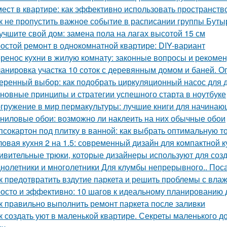
мест в квартире: как эффективно использовать пространств
к не пропустить важное событие в расписании группы Буты
учшите свой дом: замена пола на лагах высотой 15 см
остой ремонт в однокомнатной квартире: DIY-вариант
ренос кухни в жилую комнату: законные вопросы и рекоме
анировка участка 10 соток с деревянным домом и баней. 
еренный выбор: как подобрать циркуляционный насос для 
новные принципы и стратегии успешного старта в ноутбуке
гружение в мир пермакультуры: лучшие книги для начинаю
ниловые обои: возможно ли наклеить на них обычные обои
псокартон под плитку в ванной: как выбрать оптимальную 
ловая кухня 2 на 1.5: современный дизайн для компактной к
ивительные трюки, которые дизайнеры используют для соз
нолетники и многолетники Для клумбы непрерывного.. Пос
к предотвратить вздутие паркета и решить проблемы с вла
осто и эффективно: 10 шагов к идеальному планированию 
к правильно выполнить ремонт паркета после заливки
к создать уют в маленькой квартире. Секреты маленького до