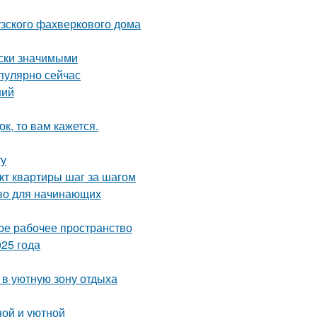
узского фахверкового дома
ски значимыми
пулярно сейчас
ний
к, то вам кажется.
ту
кт квартиры шаг за шагом
тво для начинающих
ое рабочее пространство
25 года
 в уютную зону отдыха
ной и уютной