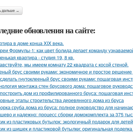
ь дальше →
ледние обновления на сайте:
ртира в доме конца XIX века.
реи Формулы-1: как цвет болида делает команду узнаваемой
енькая квартира - студия 19, 8 кв.
авствуйте, мы имеем комнату 22 квадрата с косой стеной.
еный брус своими руками: экономичное и простое решение
 сделать гнутоклееный брус своими руками: пошаговая инс
нология монтажа стен брусового дома: пошаговое руководс
 построить дом из профилированного бруса: пошаговая инс
овные этапы строительства деревянного дома из бруса
орка сруба дома из бруса: полное руководство для начина
шево и надежно: процесс сборки домокомплекта за 375 тыся
ик из пластиковых бутылок: экологичный подарок для детей
ик из шишек и пластиковой бутылки: оригинальная поделка