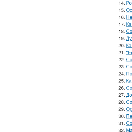
14.
Ро
15.
Ос
16.
He
17.
Ка
18.
Со
19.
Лу
20.
Ка
21.
"Е
22.
Со
23.
Со
24.
По
25.
Ка
26.
Со
27.
До
28.
Со
29.
От
30.
Пе
31.
Со
32.
Ма