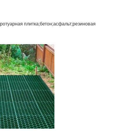
тротуарная плитка;бетон;асфальт;резиновая