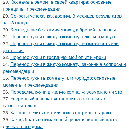
28.
Как начать ремонт в своей квартире: основные
принципы и рекомендации
29.
Секреты успеха: как достичь 3 месяцев результатов
за 18 минут
30.
Земледелие без химических удобрений: наш опыт
31.
Перенос кухни в жилую комнату: плюсы и минусы
32.
Перенос кухни в жилую комнату: возможность или
фантазия
33.
Перенос кухни в гостиную: мой опыт и уроки
34.
Перенос кухни в жилую комнату: законные вопросы и
рекомендации
35.
Перенос кухни в комнату или коридор: основные
моменты и рекомендации
36.
Переделка кухни в жилую комнату: возможно ли это
37.
Уверенный шаг: как установить пол на лагах
самостоятельно
38.
Как обеспечить вентиляцию в погребе в гараже
39.
Как выбрать оптимальный циркуляционный насос
для частного дома